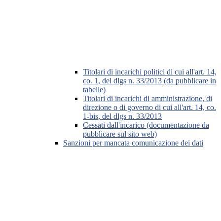
Titolari di incarichi politici di cui all'art. 14,
co. 1, del dlgs n. 33/2013 (da pubblicare in
tabelle)
Titolari di incarichi di amministrazione, di
direzione o di governo di cui all'art. 14, co.
1-bis, del dlgs n. 33/2013
Cessati dall'incarico (documentazione da
pubblicare sul sito web)
Sanzioni per mancata comunicazione dei dati