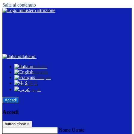
Salta al contenuto
Italiano
Italiano
English
Français
中文
عربى
Accedi
Accedi
button close
×
Nome Utente