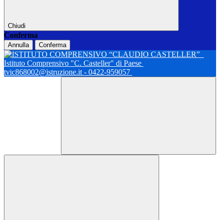
Chiudi
Conferma
Annulla
Conferma
Istituto Comprensivo "C. Casteller" di Paese
tvic868002@istruzione.it - 0422-959057