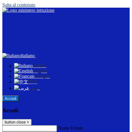
Salta al contenuto
Italiano
Italiano
English
Français
中文
عربى
Accedi
Accedi
button close
×
Nome Utente