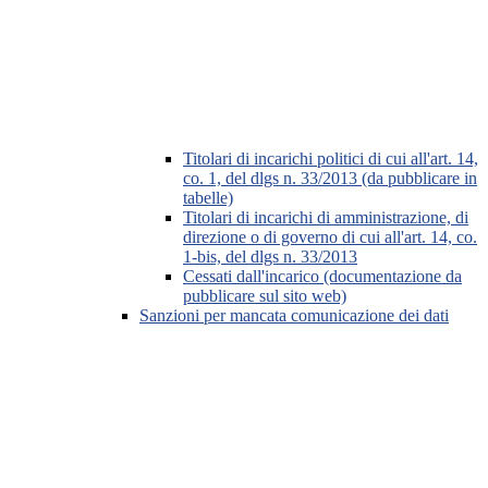
Titolari di incarichi politici di cui all'art. 14,
co. 1, del dlgs n. 33/2013 (da pubblicare in
tabelle)
Titolari di incarichi di amministrazione, di
direzione o di governo di cui all'art. 14, co.
1-bis, del dlgs n. 33/2013
Cessati dall'incarico (documentazione da
pubblicare sul sito web)
Sanzioni per mancata comunicazione dei dati