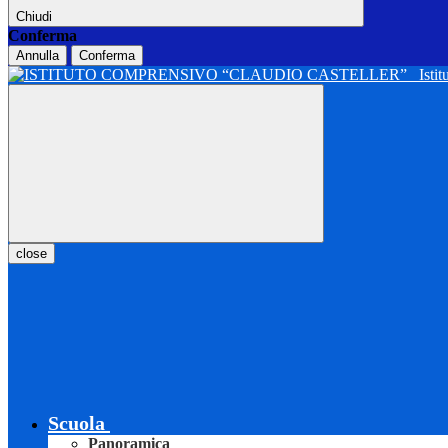
Chiudi
Conferma
Annulla
Conferma
Isti
close
Scuola
Panoramica