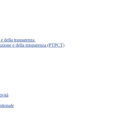
 e della trasparenza
ruzione e della trasparenza (PTPCT)
ività
stionale