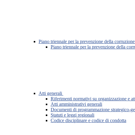
Piano triennale per la prevenzione della corruzione
Piano triennale per la prevenzione della cor
Atti generali
Riferimenti normativi su organizzazione e att
Atti amministrativi generali
Documenti di programmazione strategico-ge
Statuti e leggi regionali
Codice disciplinare e codice di condotta