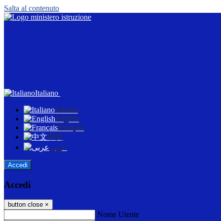
Salta al contenuto
Italiano
Italiano
English
Français
中文
عربى
Accedi
Accedi
button close
×
Nome Utente