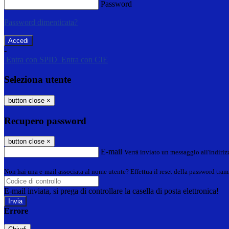
Password
Password dimenticata?
-
Entra con SPID
Entra con CIE
Seleziona utente
button close
×
Recupero password
button close
×
E-mail
Verrà inviato un messaggio all'indirizz
Non hai una e-mail associata al nome utente? Effettua il reset della password tram
E-mail inviata, si prega di controllare la casella di posta elettronica!
Errore