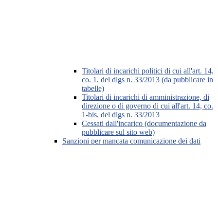
Titolari di incarichi politici di cui all'art. 14,
co. 1, del dlgs n. 33/2013 (da pubblicare in
tabelle)
Titolari di incarichi di amministrazione, di
direzione o di governo di cui all'art. 14, co.
1-bis, del dlgs n. 33/2013
Cessati dall'incarico (documentazione da
pubblicare sul sito web)
Sanzioni per mancata comunicazione dei dati