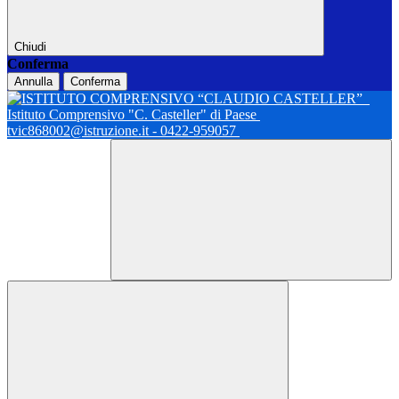
Chiudi
Conferma
Annulla
Conferma
Istituto Comprensivo "C. Casteller" di Paese
tvic868002@istruzione.it - 0422-959057