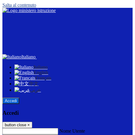
Salta al contenuto
Italiano
Italiano
English
Français
中文
عربى
Accedi
Accedi
button close
×
Nome Utente