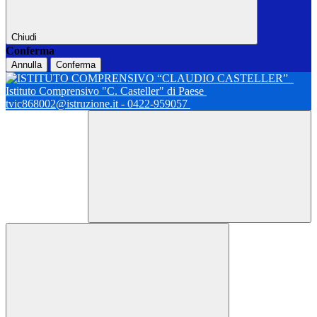
Chiudi
Conferma
Annulla
Conferma
Istituto Comprensivo "C. Casteller" di Paese
tvic868002@istruzione.it - 0422-959057