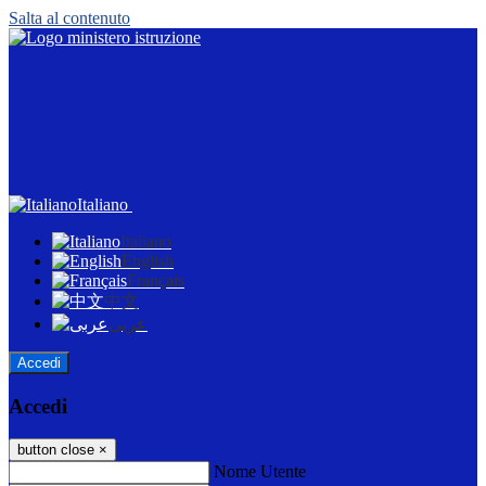
Salta al contenuto
Italiano
Italiano
English
Français
中文
عربى
Accedi
Accedi
button close
×
Nome Utente