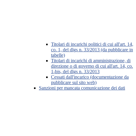
Titolari di incarichi politici di cui all'art. 14,
co. 1, del dlgs n. 33/2013 (da pubblicare in
tabelle)
Titolari di incarichi di amministrazione, di
direzione o di governo di cui all'art. 14, co.
1-bis, del dlgs n. 33/2013
Cessati dall'incarico (documentazione da
pubblicare sul sito web)
Sanzioni per mancata comunicazione dei dati