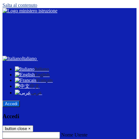
Salta al contenuto
Italiano
Italiano
English
Français
中文
عربى
Accedi
Accedi
button close
×
Nome Utente