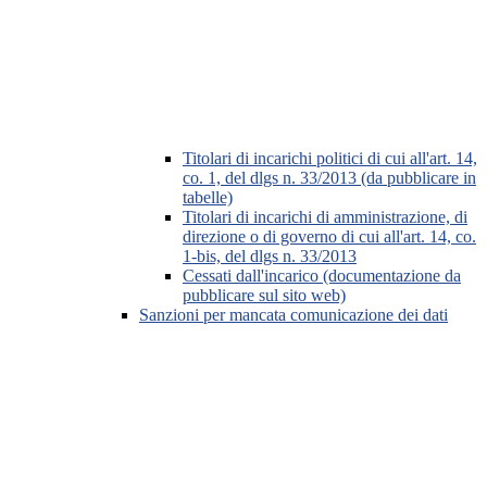
Titolari di incarichi politici di cui all'art. 14,
co. 1, del dlgs n. 33/2013 (da pubblicare in
tabelle)
Titolari di incarichi di amministrazione, di
direzione o di governo di cui all'art. 14, co.
1-bis, del dlgs n. 33/2013
Cessati dall'incarico (documentazione da
pubblicare sul sito web)
Sanzioni per mancata comunicazione dei dati