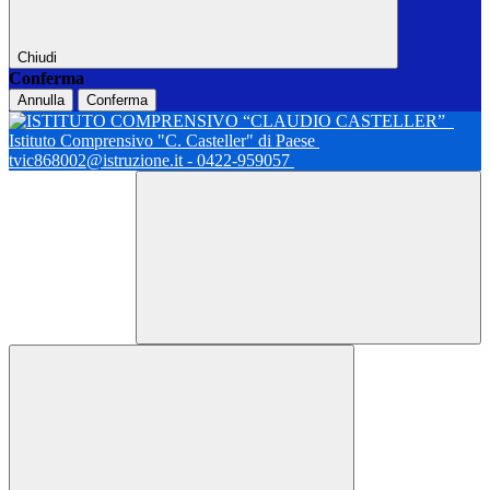
Chiudi
Conferma
Annulla
Conferma
Istituto Comprensivo "C. Casteller" di Paese
tvic868002@istruzione.it - 0422-959057