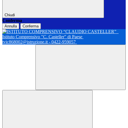
Chiudi
Conferma
Annulla
Conferma
Istituto Comprensivo "C. Casteller" di Paese
tvic868002@istruzione.it - 0422-959057