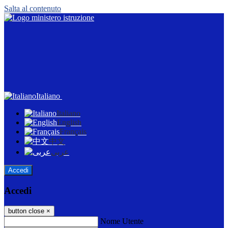
Salta al contenuto
Italiano
Italiano
English
Français
中文
عربى
Accedi
Accedi
button close
×
Nome Utente