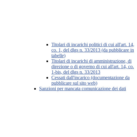
Titolari di incarichi politici di cui all'art. 14,
co. 1, del dlgs n. 33/2013 (da pubblicare in
tabelle)
Titolari di incarichi di amministrazione, di
direzione o di governo di cui all'art. 14, co.
1-bis, del dlgs n. 33/2013
Cessati dall'incarico (documentazione da
pubblicare sul sito web)
Sanzioni per mancata comunicazione dei dati