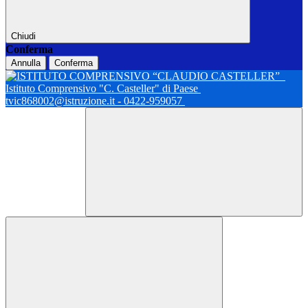
Chiudi
Conferma
Annulla
Conferma
Istituto Comprensivo "C. Casteller" di Paese
tvic868002@istruzione.it - 0422-959057