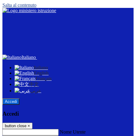
Salta al contenuto
Italiano
Italiano
English
Français
中文
عربى
Accedi
Accedi
button close
×
Nome Utente