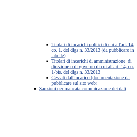
Titolari di incarichi politici di cui all'art. 14,
co. 1, del dlgs n. 33/2013 (da pubblicare in
tabelle)
Titolari di incarichi di amministrazione, di
direzione o di governo di cui all'art. 14, co.
1-bis, del dlgs n. 33/2013
Cessati dall'incarico (documentazione da
pubblicare sul sito web)
Sanzioni per mancata comunicazione dei dati