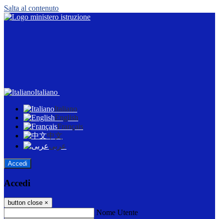
Salta al contenuto
Italiano
Italiano
English
Français
中文
عربى
Accedi
Accedi
button close
×
Nome Utente