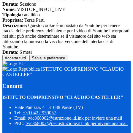
Durata:
Sessione
Nome:
VISITOR_INFO1_LIVE
Tipologia:
analitico
Proprieta:
Terze Parti
Descrizione:
Questo cookie è impostato da Youtube per tenere
traccia delle preferenze dell'utente per i video di Youtube incorporati
nei siti; può anche determinare se il visitatore del sito web sta
utilizzando la nuova o la vecchia versione dell'interfaccia di
Youtube.
Durata:
6 mesi
Accetta tutti
Salva le preferenze
ISTITUTO COMPRENSIVO “CLAUDIO
CASTELLER”
Contatti
ISTITUTO COMPRENSIVO “CLAUDIO CASTELLER”
Viale Panizza, 4 - 31038 Paese (TV)
Tel:
+39.0422.959057
Email:
tvic868002@istruzione.it
Link per inviare una mail
PEC:
tvic868002@pec.istruzione.it
Link per inviare una mail