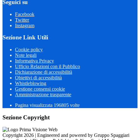
Seguici su
Facebook
Twitter
Instagram
Sezione Link Utili
Cookie policy
Note legali
Informativa Privacy
Ufficio Relazioni con il Pubblico
Dichiarazione di accessibilità
Obiettivi di accessibilità
Whistleblowing
Gestione consensi cookie
Amministrazione trasparente
Pagina visualizzata
196805
volte
Sezione Copyright
Copyright 2026 | Engineered and powered by Gruppo Spaggiari