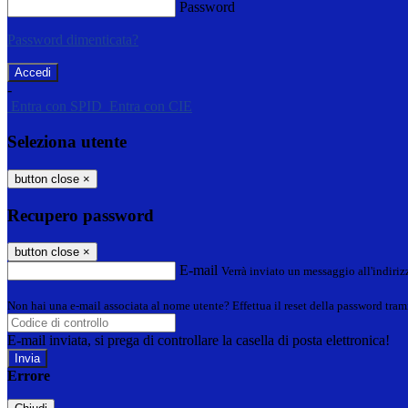
Password
Password dimenticata?
-
Entra con SPID
Entra con CIE
Seleziona utente
button close
×
Recupero password
button close
×
E-mail
Verrà inviato un messaggio all'indirizz
Non hai una e-mail associata al nome utente? Effettua il reset della password tram
E-mail inviata, si prega di controllare la casella di posta elettronica!
Errore