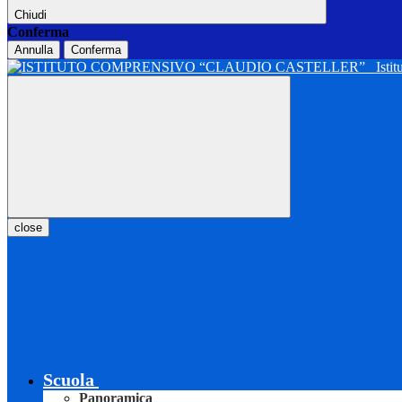
Chiudi
Conferma
Annulla
Conferma
Isti
close
Scuola
Panoramica