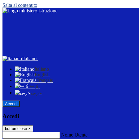
Salta al contenuto
Italiano
Italiano
English
Français
中文
عربى
Accedi
Accedi
button close
×
Nome Utente