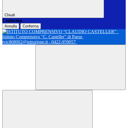
Chiudi
Conferma
Annulla
Conferma
Istituto Comprensivo "C. Casteller" di Paese
tvic868002@istruzione.it - 0422-959057