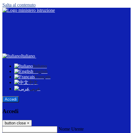
Salta al contenuto
Italiano
Italiano
English
Français
中文
عربى
Accedi
Accedi
button close
×
Nome Utente