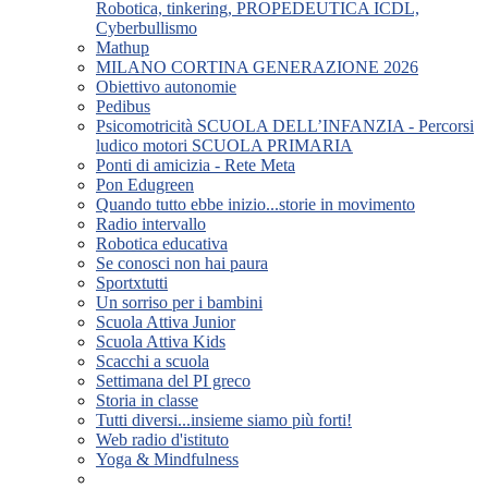
Robotica, tinkering, PROPEDEUTICA ICDL,
Cyberbullismo
Mathup
MILANO CORTINA GENERAZIONE 2026
Obiettivo autonomie
Pedibus
Psicomotricità SCUOLA DELL’INFANZIA - Percorsi
ludico motori SCUOLA PRIMARIA
Ponti di amicizia - Rete Meta
Pon Edugreen
Quando tutto ebbe inizio...storie in movimento
Radio intervallo
Robotica educativa
Se conosci non hai paura
Sportxtutti
Un sorriso per i bambini
Scuola Attiva Junior
Scuola Attiva Kids
Scacchi a scuola
Settimana del PI greco
Storia in classe
Tutti diversi...insieme siamo più forti!
Web radio d'istituto
Yoga & Mindfulness