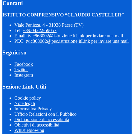
Contatti
ISTITUTO COMPRENSIVO “CLAUDIO CASTELLER”
Viale Panizza, 4 - 31038 Paese (TV)
Tel:
+39.0422.959057
Email:
tvic868002@istruzione.it
Link per inviare una mail
PEC:
tvic868002@pec.istruzione.it
Link per inviare una mail
Seguici su
Facebook
Twitter
Instagram
Sezione Link Utili
Cookie policy
Note legali
Informativa Privacy
Ufficio Relazioni con il Pubblico
Dichiarazione di accessibilità
Obiettivi di accessibilità
Whistleblowing