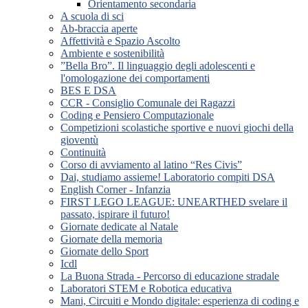
Orientamento secondaria
A scuola di sci
Ab-braccia aperte
Affettività e Spazio Ascolto
Ambiente e sostenibilità
”Bella Bro”. Il linguaggio degli adolescenti e
l'omologazione dei comportamenti
BES E DSA
CCR - Consiglio Comunale dei Ragazzi
Coding e Pensiero Computazionale
Competizioni scolastiche sportive e nuovi giochi della
gioventù
Continuità
Corso di avviamento al latino “Res Civis”
Dai, studiamo assieme! Laboratorio compiti DSA
English Corner - Infanzia
FIRST LEGO LEAGUE: UNEARTHED svelare il
passato, ispirare il futuro!
Giornate dedicate al Natale
Giornate della memoria
Giornate dello Sport
Icdl
La Buona Strada - Percorso di educazione stradale
Laboratori STEM e Robotica educativa
Mani, Circuiti e Mondo digitale: esperienza di coding e