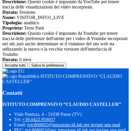
Descrizione:
Questo cookie è impostato da YouTube per tenere
traccia delle visualizzazioni dei video incorporati.
Durata:
Sessione
Nome:
VISITOR_INFO1_LIVE
Tipologia:
analitico
Proprieta:
Terze Parti
Descrizione:
Questo cookie è impostato da Youtube per tenere
traccia delle preferenze dell'utente per i video di Youtube incorporati
nei siti; può anche determinare se il visitatore del sito web sta
utilizzando la nuova o la vecchia versione dell'interfaccia di
Youtube.
Durata:
6 mesi
Accetta tutti
Salva le preferenze
ISTITUTO COMPRENSIVO “CLAUDIO
CASTELLER”
Contatti
ISTITUTO COMPRENSIVO “CLAUDIO CASTELLER”
Viale Panizza, 4 - 31038 Paese (TV)
Tel:
+39.0422.959057
Email:
tvic868002@istruzione.it
Link per inviare una mail
PEC:
tvic868002@pec.istruzione.it
Link per inviare una mail