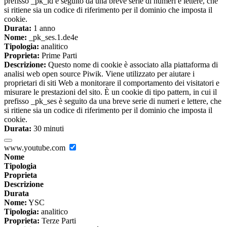
prefisso _pk_id è seguito da una breve serie di numeri e lettere, che
si ritiene sia un codice di riferimento per il dominio che imposta il
cookie.
Durata:
1 anno
Nome:
_pk_ses.1.de4e
Tipologia:
analitico
Proprieta:
Prime Parti
Descrizione:
Questo nome di cookie è associato alla piattaforma di
analisi web open source Piwik. Viene utilizzato per aiutare i
proprietari di siti Web a monitorare il comportamento dei visitatori e
misurare le prestazioni del sito. È un cookie di tipo pattern, in cui il
prefisso _pk_ses è seguito da una breve serie di numeri e lettere, che
si ritiene sia un codice di riferimento per il dominio che imposta il
cookie.
Durata:
30 minuti
www.youtube.com
Nome
Tipologia
Proprieta
Descrizione
Durata
Nome:
YSC
Tipologia:
analitico
Proprieta:
Terze Parti