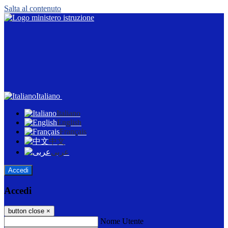
Salta al contenuto
Italiano
Italiano
English
Français
中文
عربى
Accedi
Accedi
button close
×
Nome Utente