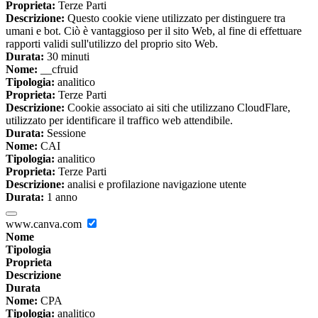
Proprieta:
Terze Parti
Descrizione:
Questo cookie viene utilizzato per distinguere tra
umani e bot. Ciò è vantaggioso per il sito Web, al fine di effettuare
rapporti validi sull'utilizzo del proprio sito Web.
Durata:
30 minuti
Nome:
__cfruid
Tipologia:
analitico
Proprieta:
Terze Parti
Descrizione:
Cookie associato ai siti che utilizzano CloudFlare,
utilizzato per identificare il traffico web attendibile.
Durata:
Sessione
Nome:
CAI
Tipologia:
analitico
Proprieta:
Terze Parti
Descrizione:
analisi e profilazione navigazione utente
Durata:
1 anno
www.canva.com
Nome
Tipologia
Proprieta
Descrizione
Durata
Nome:
CPA
Tipologia:
analitico