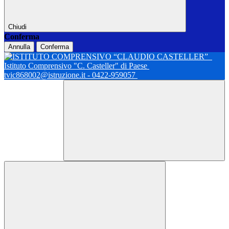
Chiudi
Conferma
Annulla
Conferma
Istituto Comprensivo "C. Casteller" di Paese
tvic868002@istruzione.it - 0422-959057