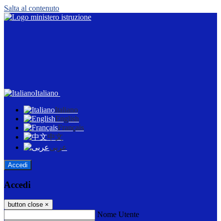
Salta al contenuto
Italiano
Italiano
English
Français
中文
عربى
Accedi
Accedi
button close
×
Nome Utente