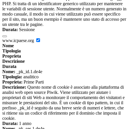
PHP. Si tratta di un identificatore generico utilizzato per mantenere
le variabili di sessione utente. Normalmente è un numero generato in
modo casuale, il modo in cui viene utilizzato può essere specifico
per il sito, ma un buon esempio è mantenere uno stato di accesso per
un utente tra le pagine.
Durata:
Sessione
www.icpaese.org
Nome
Tipologia
Proprieta
Descrizione
Durata
Nome:
_pk_id.1.de4e
Tipologia:
analitico
Proprieta:
Prime Parti
Descrizione:
Questo nome di cookie è associato alla piattaforma di
analisi web open source Piwik. Viene utilizzato per aiutare i
proprietari di siti Web a monitorare il comportamento dei visitatori e
misurare le prestazioni del sito. È un cookie di tipo pattern, in cui il
prefisso _pk_id è seguito da una breve serie di numeri e lettere, che
si ritiene sia un codice di riferimento per il dominio che imposta il
cookie.
Durata:
1 anno
Nome:
_pk_ses.1.de4e