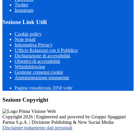
Twitter
Instagram
Sezione Link Utili
Cookie policy
Note legali
Informativa Privacy
Ufficio Relazioni con il Pubblico
Dichiarazione di accessibilità
Obiettivi di accessibilità
Whistleblowing
Gestione consensi cookie
Amministrazione trasparente
Pagina visualizzata
2058
volte
Sezione Copyright
Copyright 2026 | Engineered and powered by Gruppo Spaggiari
Parma S.p.A. | Divisione Publishing & New Social Media
Disclaimer trattamento dati personali