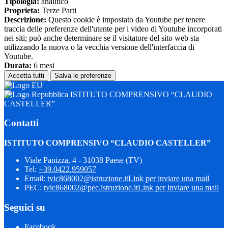
Tipologia:
analitico
Proprieta:
Terze Parti
Descrizione:
Questo cookie è impostato da Youtube per tenere
traccia delle preferenze dell'utente per i video di Youtube incorporati
nei siti; può anche determinare se il visitatore del sito web sta
utilizzando la nuova o la vecchia versione dell'interfaccia di
Youtube.
Durata:
6 mesi
Accetta tutti
Salva le preferenze
ISTITUTO COMPRENSIVO “CLAUDIO
CASTELLER”
Contatti
ISTITUTO COMPRENSIVO “CLAUDIO CASTELLER”
Viale Panizza, 4 - 31038 Paese (TV)
Tel:
+39.0422.959057
Email:
tvic868002@istruzione.it
Link per inviare una mail
PEC:
tvic868002@pec.istruzione.it
Link per inviare una mail
Seguici su
Facebook