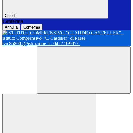
Chiudi
Conferma
Annulla
Conferma
Istituto Comprensivo "C. Casteller" di Paese
tvic868002@istruzione.it - 0422-959057