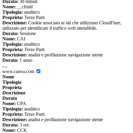
Durata:
30 minuti
Nome:
__cfruid
Tipologia:
analitico
Proprieta:
Terze Parti
Descrizione:
Cookie associato ai siti che utilizzano CloudFlare,
utilizzato per identificare il traffico web attendibile.
Durata:
Sessione
Nome:
CAI
Tipologia:
analitico
Proprieta:
Terze Parti
Descrizione:
analisi e profilazione navigazione utente
Durata:
1 anno
www.canva.com
Nome
Tipologia
Proprieta
Descrizione
Durata
Nome:
CPA
Tipologia:
analitico
Proprieta:
Terze Parti
Descrizione:
analisi e profilazione navigazione utente
Durata:
3 ore
Nome:
CCK