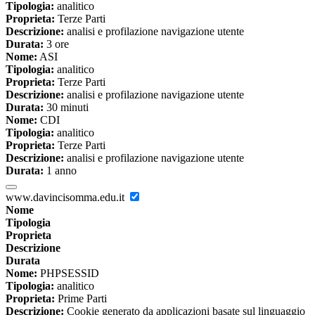
Tipologia:
analitico
Proprieta:
Terze Parti
Descrizione:
analisi e profilazione navigazione utente
Durata:
3 ore
Nome:
ASI
Tipologia:
analitico
Proprieta:
Terze Parti
Descrizione:
analisi e profilazione navigazione utente
Durata:
30 minuti
Nome:
CDI
Tipologia:
analitico
Proprieta:
Terze Parti
Descrizione:
analisi e profilazione navigazione utente
Durata:
1 anno
www.davincisomma.edu.it
Nome
Tipologia
Proprieta
Descrizione
Durata
Nome:
PHPSESSID
Tipologia:
analitico
Proprieta:
Prime Parti
Descrizione:
Cookie generato da applicazioni basate sul linguaggio