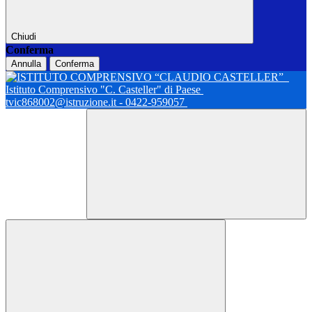
Chiudi
Conferma
Annulla
Conferma
Istituto Comprensivo "C. Casteller" di Paese
tvic868002@istruzione.it - 0422-959057