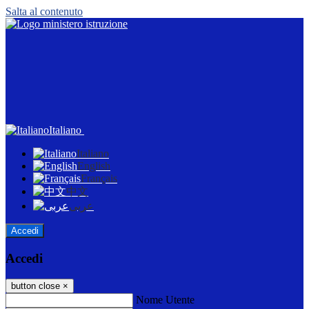
Salta al contenuto
Italiano
Italiano
English
Français
中文
عربى
Accedi
Accedi
button close
×
Nome Utente