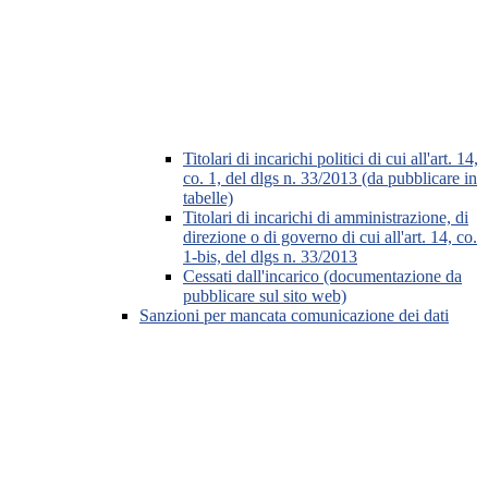
Titolari di incarichi politici di cui all'art. 14,
co. 1, del dlgs n. 33/2013 (da pubblicare in
tabelle)
Titolari di incarichi di amministrazione, di
direzione o di governo di cui all'art. 14, co.
1-bis, del dlgs n. 33/2013
Cessati dall'incarico (documentazione da
pubblicare sul sito web)
Sanzioni per mancata comunicazione dei dati