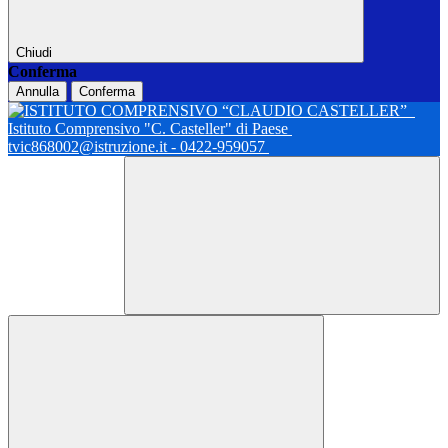
Chiudi
Conferma
Annulla
Conferma
Istituto Comprensivo "C. Casteller" di Paese
tvic868002@istruzione.it - 0422-959057