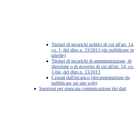
Titolari di incarichi politici di cui all'art. 14,
co. 1, del dlgs n. 33/2013 (da pubblicare in
tabelle)
Titolari di incarichi di amministrazione, di
direzione o di governo di cui all'art. 14, co.
1-bis, del dlgs n. 33/2013
Cessati dall'incarico (documentazione da
pubblicare sul sito web)
Sanzioni per mancata comunicazione dei dati