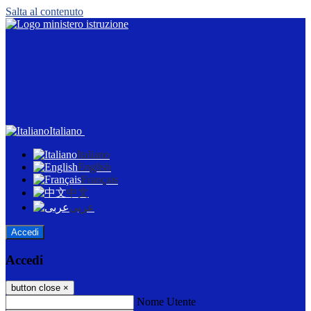
Salta al contenuto
Italiano
Italiano
English
Français
中文
عربى
Accedi
Accedi
button close
×
Nome Utente