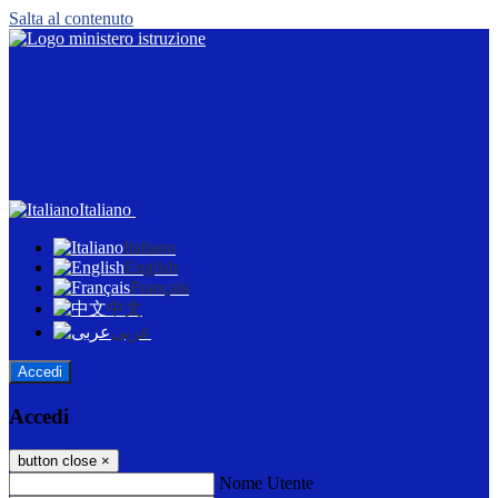
Salta al contenuto
Italiano
Italiano
English
Français
中文
عربى
Accedi
Accedi
button close
×
Nome Utente