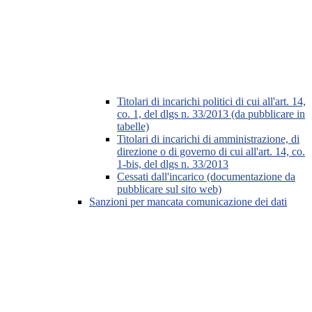
Titolari di incarichi politici di cui all'art. 14,
co. 1, del dlgs n. 33/2013 (da pubblicare in
tabelle)
Titolari di incarichi di amministrazione, di
direzione o di governo di cui all'art. 14, co.
1-bis, del dlgs n. 33/2013
Cessati dall'incarico (documentazione da
pubblicare sul sito web)
Sanzioni per mancata comunicazione dei dati