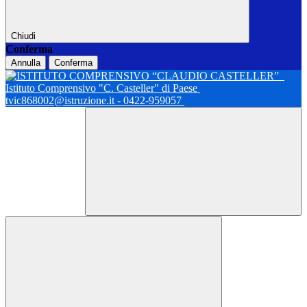
Chiudi
Conferma
Annulla
Conferma
Istituto Comprensivo "C. Casteller" di Paese
tvic868002@istruzione.it - 0422-959057