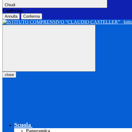
Chiudi
Conferma
Annulla
Conferma
Isti
close
Scuola
Panoramica