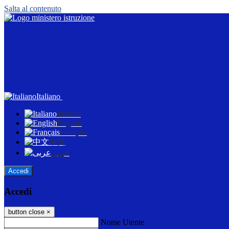
Salta al contenuto
Italiano
Italiano
English
Français
中文
عربى
Accedi
Accedi
button close
×
Nome Utente