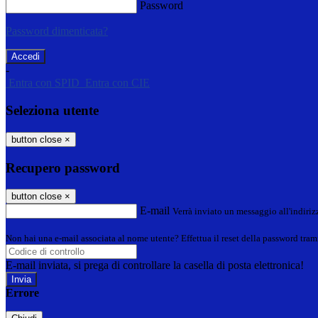
Password
Password dimenticata?
-
Entra con SPID
Entra con CIE
Seleziona utente
button close
×
Recupero password
button close
×
E-mail
Verrà inviato un messaggio all'indirizz
Non hai una e-mail associata al nome utente? Effettua il reset della password tram
E-mail inviata, si prega di controllare la casella di posta elettronica!
Errore