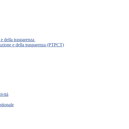
 e della trasparenza
ruzione e della trasparenza (PTPCT)
ività
stionale