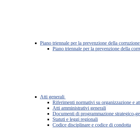
Piano triennale per la prevenzione della corruzione
Piano triennale per la prevenzione della cor
Atti generali
Riferimenti normativi su organizzazione e att
Atti amministrativi generali
Documenti di programmazione strategico-ge
Statuti e leggi regionali
Codice disciplinare e codice di condotta