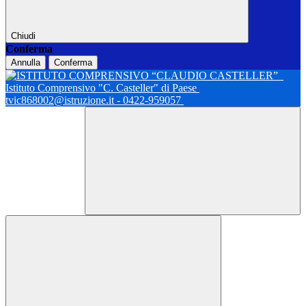
Chiudi
Conferma
Annulla
Conferma
Istituto Comprensivo "C. Casteller" di Paese
tvic868002@istruzione.it - 0422-959057