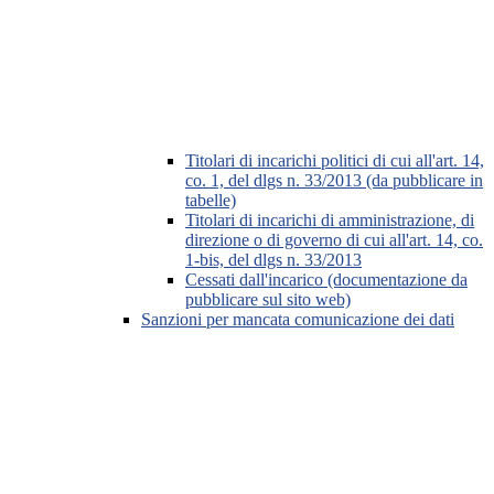
Titolari di incarichi politici di cui all'art. 14,
co. 1, del dlgs n. 33/2013 (da pubblicare in
tabelle)
Titolari di incarichi di amministrazione, di
direzione o di governo di cui all'art. 14, co.
1-bis, del dlgs n. 33/2013
Cessati dall'incarico (documentazione da
pubblicare sul sito web)
Sanzioni per mancata comunicazione dei dati