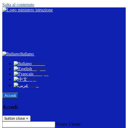
Salta al contenuto
Italiano
Italiano
English
Français
中文
عربى
Accedi
Accedi
button close
×
Nome Utente