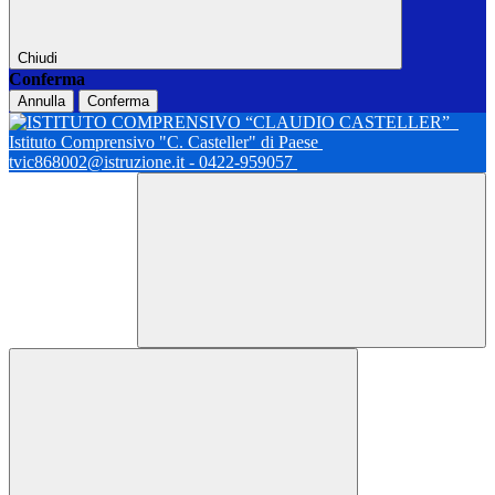
Chiudi
Conferma
Annulla
Conferma
Istituto Comprensivo "C. Casteller" di Paese
tvic868002@istruzione.it - 0422-959057