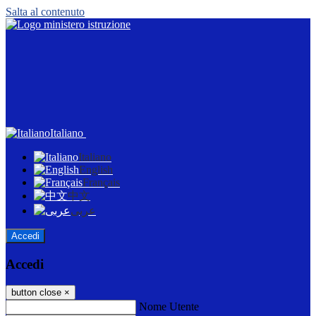
Salta al contenuto
Italiano
Italiano
English
Français
中文
عربى
Accedi
Accedi
button close
×
Nome Utente