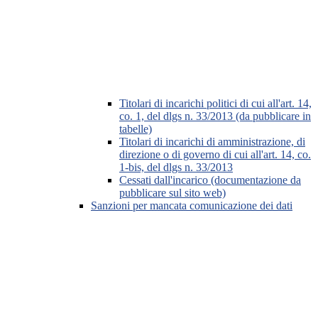
Titolari di incarichi politici di cui all'art. 14,
co. 1, del dlgs n. 33/2013 (da pubblicare in
tabelle)
Titolari di incarichi di amministrazione, di
direzione o di governo di cui all'art. 14, co.
1-bis, del dlgs n. 33/2013
Cessati dall'incarico (documentazione da
pubblicare sul sito web)
Sanzioni per mancata comunicazione dei dati