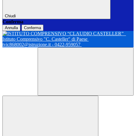
Chiudi
Conferma
Annulla
Conferma
Istituto Comprensivo "C. Casteller" di Paese
tvic868002@istruzione.it - 0422-959057