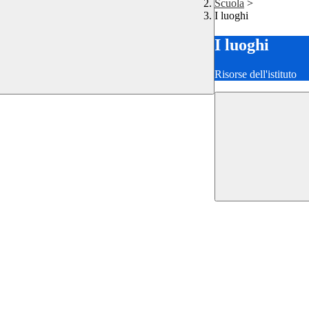
Scuola
>
I luoghi
I luoghi
Risorse dell'istituto