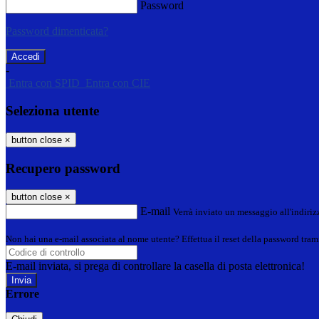
Password
Password dimenticata?
-
Entra con SPID
Entra con CIE
Seleziona utente
button close
×
Recupero password
button close
×
E-mail
Verrà inviato un messaggio all'indirizz
Non hai una e-mail associata al nome utente? Effettua il reset della password tram
E-mail inviata, si prega di controllare la casella di posta elettronica!
Errore