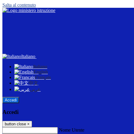
Salta al contenuto
Italiano
Italiano
English
Français
中文
عربى
Accedi
Accedi
button close
×
Nome Utente