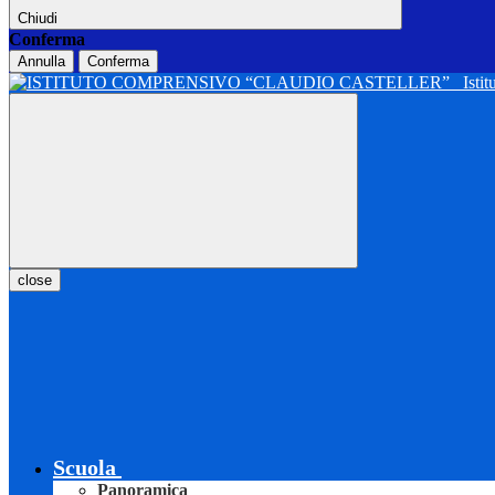
Chiudi
Conferma
Annulla
Conferma
Isti
close
Scuola
Panoramica