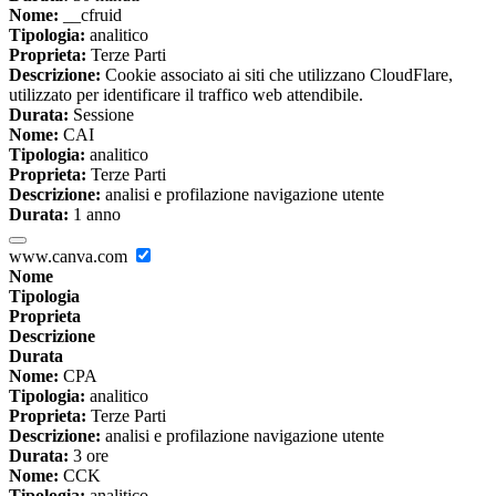
Nome:
__cfruid
Tipologia:
analitico
Proprieta:
Terze Parti
Descrizione:
Cookie associato ai siti che utilizzano CloudFlare,
utilizzato per identificare il traffico web attendibile.
Durata:
Sessione
Nome:
CAI
Tipologia:
analitico
Proprieta:
Terze Parti
Descrizione:
analisi e profilazione navigazione utente
Durata:
1 anno
www.canva.com
Nome
Tipologia
Proprieta
Descrizione
Durata
Nome:
CPA
Tipologia:
analitico
Proprieta:
Terze Parti
Descrizione:
analisi e profilazione navigazione utente
Durata:
3 ore
Nome:
CCK
Tipologia:
analitico