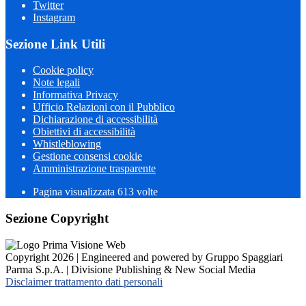
Twitter
Instagram
Sezione Link Utili
Cookie policy
Note legali
Informativa Privacy
Ufficio Relazioni con il Pubblico
Dichiarazione di accessibilità
Obiettivi di accessibilità
Whistleblowing
Gestione consensi cookie
Amministrazione trasparente
Pagina visualizzata
613
volte
Sezione Copyright
Copyright 2026 | Engineered and powered by Gruppo Spaggiari
Parma S.p.A. | Divisione Publishing & New Social Media
Disclaimer trattamento dati personali