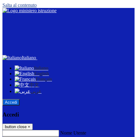
Salta al contenuto
Italiano
Italiano
English
Français
中文
عربى
Accedi
Accedi
button close
×
Nome Utente