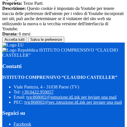
Proprieta:
Terze Parti
Descrizione:
Questo cookie è impostato da Youtube per tenere
traccia delle preferenze dell'utente per i video di Youtube incorporati
nei siti; può anche determinare se il visitatore del sito web sta
utilizzando la nuova o la vecchia versione dell'interfaccia di
Youtube.
Durata:
6 mesi
Accetta tutti
Salva le preferenze
ISTITUTO COMPRENSIVO “CLAUDIO
CASTELLER”
Contatti
ISTITUTO COMPRENSIVO “CLAUDIO CASTELLER”
Viale Panizza, 4 - 31038 Paese (TV)
Tel:
+39.0422.959057
Email:
tvic868002@istruzione.it
Link per inviare una mail
PEC:
tvic868002@pec.istruzione.it
Link per inviare una mail
Seguici su
Facebook