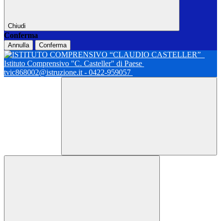
Chiudi
Conferma
Annulla
Conferma
Istituto Comprensivo "C. Casteller" di Paese
tvic868002@istruzione.it - 0422-959057