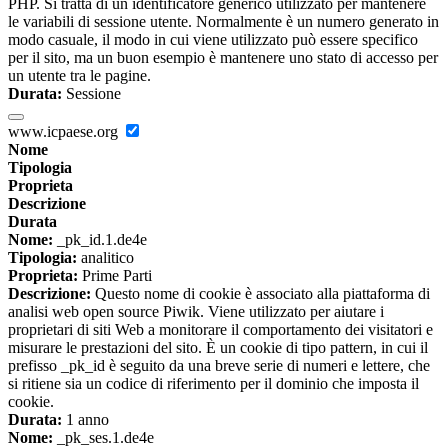
PHP. Si tratta di un identificatore generico utilizzato per mantenere
le variabili di sessione utente. Normalmente è un numero generato in
modo casuale, il modo in cui viene utilizzato può essere specifico
per il sito, ma un buon esempio è mantenere uno stato di accesso per
un utente tra le pagine.
Durata:
Sessione
www.icpaese.org
Nome
Tipologia
Proprieta
Descrizione
Durata
Nome:
_pk_id.1.de4e
Tipologia:
analitico
Proprieta:
Prime Parti
Descrizione:
Questo nome di cookie è associato alla piattaforma di
analisi web open source Piwik. Viene utilizzato per aiutare i
proprietari di siti Web a monitorare il comportamento dei visitatori e
misurare le prestazioni del sito. È un cookie di tipo pattern, in cui il
prefisso _pk_id è seguito da una breve serie di numeri e lettere, che
si ritiene sia un codice di riferimento per il dominio che imposta il
cookie.
Durata:
1 anno
Nome:
_pk_ses.1.de4e