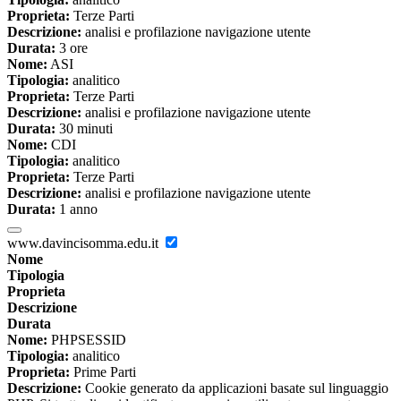
Proprieta:
Terze Parti
Descrizione:
analisi e profilazione navigazione utente
Durata:
3 ore
Nome:
ASI
Tipologia:
analitico
Proprieta:
Terze Parti
Descrizione:
analisi e profilazione navigazione utente
Durata:
30 minuti
Nome:
CDI
Tipologia:
analitico
Proprieta:
Terze Parti
Descrizione:
analisi e profilazione navigazione utente
Durata:
1 anno
www.davincisomma.edu.it
Nome
Tipologia
Proprieta
Descrizione
Durata
Nome:
PHPSESSID
Tipologia:
analitico
Proprieta:
Prime Parti
Descrizione:
Cookie generato da applicazioni basate sul linguaggio