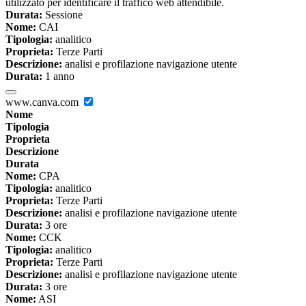
utilizzato per identificare il traffico web attendibile.
Durata:
Sessione
Nome:
CAI
Tipologia:
analitico
Proprieta:
Terze Parti
Descrizione:
analisi e profilazione navigazione utente
Durata:
1 anno
www.canva.com
Nome
Tipologia
Proprieta
Descrizione
Durata
Nome:
CPA
Tipologia:
analitico
Proprieta:
Terze Parti
Descrizione:
analisi e profilazione navigazione utente
Durata:
3 ore
Nome:
CCK
Tipologia:
analitico
Proprieta:
Terze Parti
Descrizione:
analisi e profilazione navigazione utente
Durata:
3 ore
Nome:
ASI