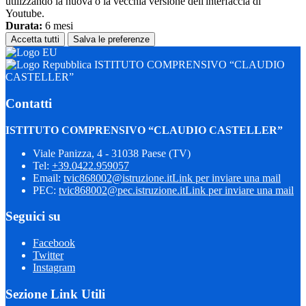
utilizzando la nuova o la vecchia versione dell'interfaccia di
Youtube.
Durata:
6 mesi
Accetta tutti
Salva le preferenze
ISTITUTO COMPRENSIVO “CLAUDIO
CASTELLER”
Contatti
ISTITUTO COMPRENSIVO “CLAUDIO CASTELLER”
Viale Panizza, 4 - 31038 Paese (TV)
Tel:
+39.0422.959057
Email:
tvic868002@istruzione.it
Link per inviare una mail
PEC:
tvic868002@pec.istruzione.it
Link per inviare una mail
Seguici su
Facebook
Twitter
Instagram
Sezione Link Utili