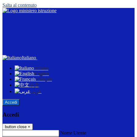
Salta al contenuto
Italiano
Italiano
English
Français
中文
عربى
Accedi
Accedi
button close
×
Nome Utente