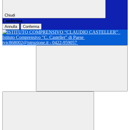
Chiudi
Conferma
Annulla
Conferma
Istituto Comprensivo "C. Casteller" di Paese
tvic868002@istruzione.it - 0422-959057