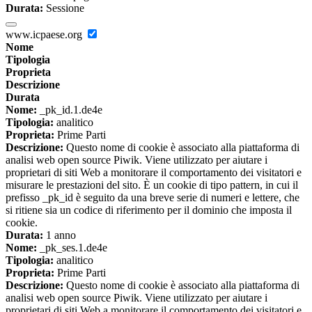
Durata:
Sessione
www.icpaese.org
Nome
Tipologia
Proprieta
Descrizione
Durata
Nome:
_pk_id.1.de4e
Tipologia:
analitico
Proprieta:
Prime Parti
Descrizione:
Questo nome di cookie è associato alla piattaforma di
analisi web open source Piwik. Viene utilizzato per aiutare i
proprietari di siti Web a monitorare il comportamento dei visitatori e
misurare le prestazioni del sito. È un cookie di tipo pattern, in cui il
prefisso _pk_id è seguito da una breve serie di numeri e lettere, che
si ritiene sia un codice di riferimento per il dominio che imposta il
cookie.
Durata:
1 anno
Nome:
_pk_ses.1.de4e
Tipologia:
analitico
Proprieta:
Prime Parti
Descrizione:
Questo nome di cookie è associato alla piattaforma di
analisi web open source Piwik. Viene utilizzato per aiutare i
proprietari di siti Web a monitorare il comportamento dei visitatori e