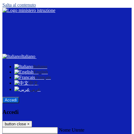
Salta al contenuto
Italiano
Italiano
English
Français
中文
عربى
Accedi
Accedi
button close
×
Nome Utente