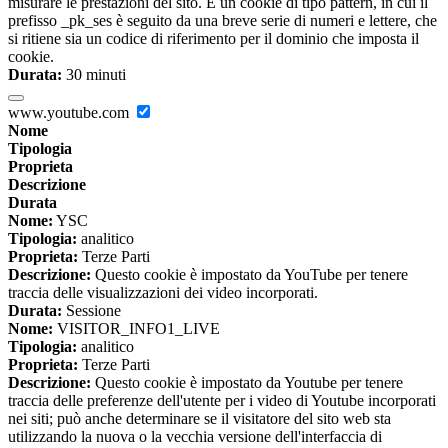
misurare le prestazioni del sito. È un cookie di tipo pattern, in cui il
prefisso _pk_ses è seguito da una breve serie di numeri e lettere, che
si ritiene sia un codice di riferimento per il dominio che imposta il
cookie.
Durata:
30 minuti
www.youtube.com
Nome
Tipologia
Proprieta
Descrizione
Durata
Nome:
YSC
Tipologia:
analitico
Proprieta:
Terze Parti
Descrizione:
Questo cookie è impostato da YouTube per tenere
traccia delle visualizzazioni dei video incorporati.
Durata:
Sessione
Nome:
VISITOR_INFO1_LIVE
Tipologia:
analitico
Proprieta:
Terze Parti
Descrizione:
Questo cookie è impostato da Youtube per tenere
traccia delle preferenze dell'utente per i video di Youtube incorporati
nei siti; può anche determinare se il visitatore del sito web sta
utilizzando la nuova o la vecchia versione dell'interfaccia di