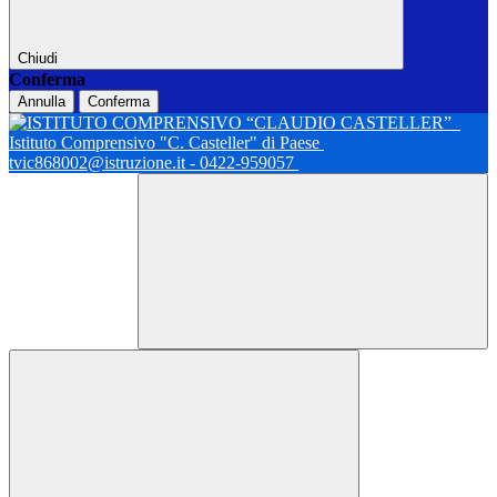
Chiudi
Conferma
Annulla
Conferma
Istituto Comprensivo "C. Casteller" di Paese
tvic868002@istruzione.it - 0422-959057