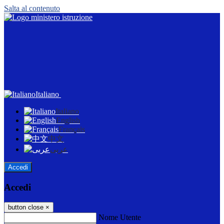
Salta al contenuto
Italiano
Italiano
English
Français
中文
عربى
Accedi
Accedi
button close
×
Nome Utente