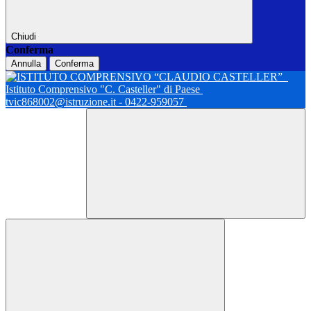
Chiudi
Conferma
Annulla
Conferma
Istituto Comprensivo "C. Casteller" di Paese
tvic868002@istruzione.it - 0422-959057