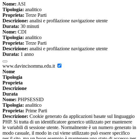
Nome:
ASI
Tipologia:
analitico
Proprieta:
Terze Parti
Descrizione:
analisi e profilazione navigazione utente
Durata:
30 minuti
Nome:
CDI
Tipologia:
analitico
Proprieta:
Terze Parti
Descrizione:
analisi e profilazione navigazione utente
Durata:
1 anno
www.davincisomma.edu.it
Nome
Tipologia
Proprieta
Descrizione
Durata
Nome:
PHPSESSID
Tipologia:
analitico
Proprieta:
Prime Parti
Descrizione:
Cookie generato da applicazioni basate sul linguaggio
PHP. Si tratta di un identificatore generico utilizzato per mantenere
le variabili di sessione utente. Normalmente è un numero generato in
modo casuale, il modo in cui viene utilizzato può essere specifico
per il sito, ma un buon esempio è mantenere uno stato di accesso per