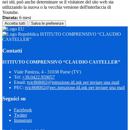
nei siti; può anche determinare se il visitatore del sito web sta
utilizzando la nuova o la vecchia versione dell'interfaccia di
Youtube.
Durata:
6 mesi
Accetta tutti
Salva le preferenze
ISTITUTO COMPRENSIVO “CLAUDIO
CASTELLER”
Contatti
ISTITUTO COMPRENSIVO “CLAUDIO CASTELLER”
Viale Panizza, 4 - 31038 Paese (TV)
Tel:
+39.0422.959057
Email:
tvic868002@istruzione.it
Link per inviare una mail
PEC:
tvic868002@pec.istruzione.it
Link per inviare una mail
Seguici su
Facebook
Twitter
Instagram