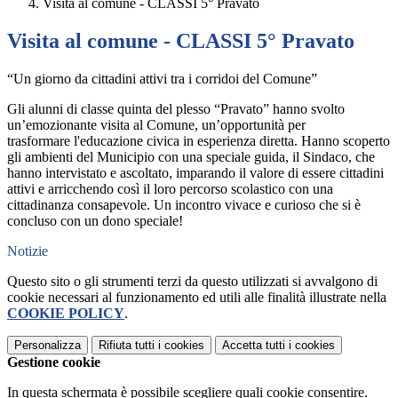
Visita al comune - CLASSI 5° Pravato
Visita al comune - CLASSI 5° Pravato
“
Un
giorno da cittadini attivi tra i corridoi del Comune
”
Gli alunni di classe quinta del plesso “Pravato” hanno svolto
un’e
mozionante
visita
al Comune,
un’opportunità per
trasformare
l'educazione civica in esperienza diretta.
Hanno scoperto
gli ambienti del Municipio con una speciale guida,
il Sindaco
, che
hanno intervistato
e
ascoltato,
impara
nd
o il va
lore di essere cittadini
attivi e
arricchendo
così
il loro percorso scolastico con una
cittadinanza consapevole
. Un incontro vivace e curioso che si è
concluso con
un
dono speciale!
Notizie
Questo sito o gli strumenti terzi da questo utilizzati si avvalgono di
cookie necessari al funzionamento ed utili alle finalità illustrate nella
COOKIE POLICY
.
Personalizza
Rifiuta tutti
i cookies
Accetta tutti
i cookies
Gestione cookie
In questa schermata è possibile scegliere quali cookie consentire.