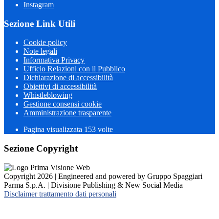
Instagram
Sezione Link Utili
Cookie policy
Note legali
Informativa Privacy
Ufficio Relazioni con il Pubblico
Dichiarazione di accessibilità
Obiettivi di accessibilità
Whistleblowing
Gestione consensi cookie
Amministrazione trasparente
Pagina visualizzata
153
volte
Sezione Copyright
Copyright 2026 | Engineered and powered by Gruppo Spaggiari
Parma S.p.A. | Divisione Publishing & New Social Media
Disclaimer trattamento dati personali