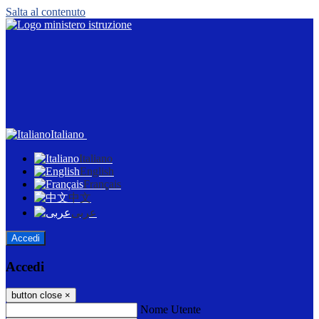
Salta al contenuto
Italiano
Italiano
English
Français
中文
عربى
Accedi
Accedi
button close
×
Nome Utente