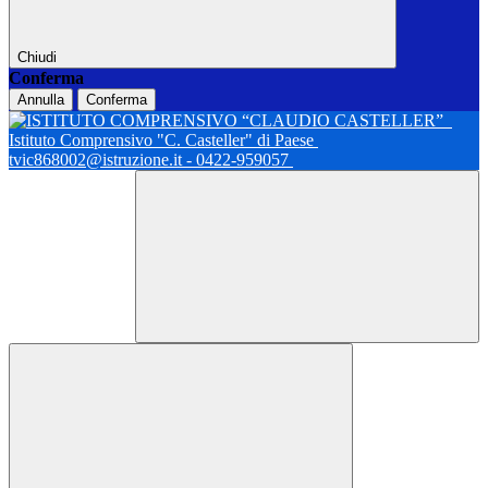
Chiudi
Conferma
Annulla
Conferma
Istituto Comprensivo "C. Casteller" di Paese
tvic868002@istruzione.it - 0422-959057