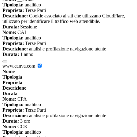
Tipologia:
analitico
Proprieta:
Terze Parti
Descrizione:
Cookie associato ai siti che utilizzano CloudFlare,
utilizzato per identificare il traffico web attendibile.
Durata:
Sessione
Nome:
CAI
Tipologia:
analitico
Proprieta:
Terze Parti
Descrizione:
analisi e profilazione navigazione utente
Durata:
1 anno
www.canva.com
Nome
Tipologia
Proprieta
Descrizione
Durata
Nome:
CPA
Tipologia:
analitico
Proprieta:
Terze Parti
Descrizione:
analisi e profilazione navigazione utente
Durata:
3 ore
Nome:
CCK
Tipologia:
analitico