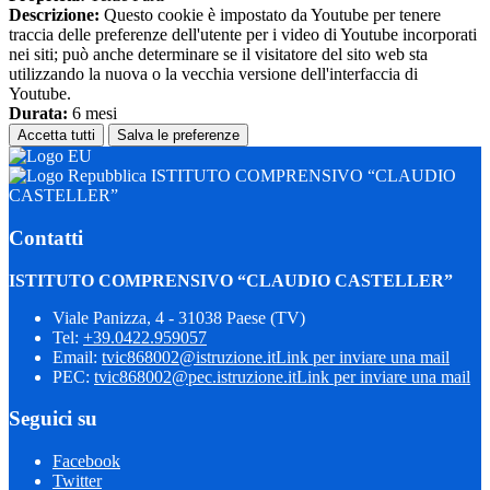
Descrizione:
Questo cookie è impostato da Youtube per tenere
traccia delle preferenze dell'utente per i video di Youtube incorporati
nei siti; può anche determinare se il visitatore del sito web sta
utilizzando la nuova o la vecchia versione dell'interfaccia di
Youtube.
Durata:
6 mesi
Accetta tutti
Salva le preferenze
ISTITUTO COMPRENSIVO “CLAUDIO
CASTELLER”
Contatti
ISTITUTO COMPRENSIVO “CLAUDIO CASTELLER”
Viale Panizza, 4 - 31038 Paese (TV)
Tel:
+39.0422.959057
Email:
tvic868002@istruzione.it
Link per inviare una mail
PEC:
tvic868002@pec.istruzione.it
Link per inviare una mail
Seguici su
Facebook
Twitter