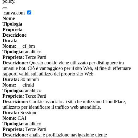
policy.
.canva.com
Nome
Tipologia
Proprieta
Descrizione
Durata
Nome:
__cf_bm
Tipologia:
analitico
Proprieta:
Terze Parti
Descrizione:
Questo cookie viene utilizzato per distinguere tra
umani e bot. Ciò è vantaggioso per il sito Web, al fine di effettuare
rapporti validi sull'utilizzo del proprio sito Web.
Durata:
30 minuti
Nome:
__cfruid
Tipologia:
analitico
Proprieta:
Terze Parti
Descrizione:
Cookie associato ai siti che utilizzano CloudFlare,
utilizzato per identificare il traffico web attendibile.
Durata:
Sessione
Nome:
CAI
Tipologia:
analitico
Proprieta:
Terze Parti
Descrizione:
analisi e profilazione navigazione utente