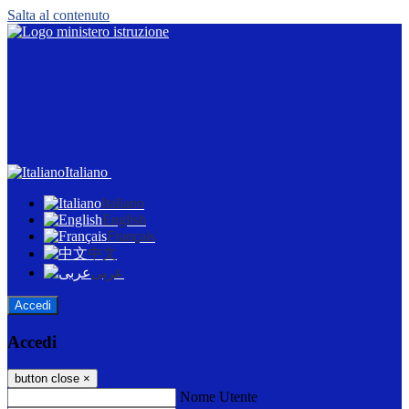
Salta al contenuto
Italiano
Italiano
English
Français
中文
عربى
Accedi
Accedi
button close
×
Nome Utente