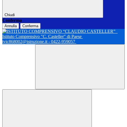
Chiudi
Conferma
Annulla
Conferma
Istituto Comprensivo "C. Casteller" di Paese
tvic868002@istruzione.it - 0422-959057