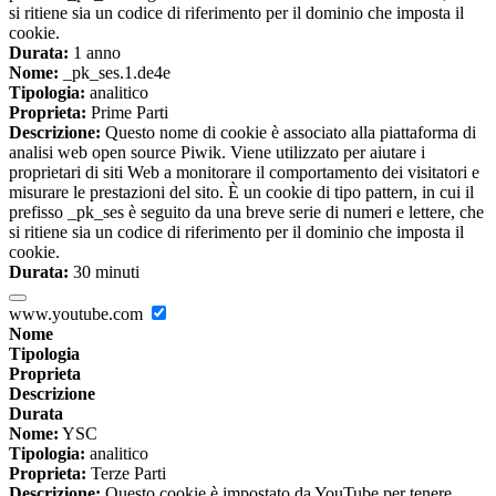
si ritiene sia un codice di riferimento per il dominio che imposta il
cookie.
Durata:
1 anno
Nome:
_pk_ses.1.de4e
Tipologia:
analitico
Proprieta:
Prime Parti
Descrizione:
Questo nome di cookie è associato alla piattaforma di
analisi web open source Piwik. Viene utilizzato per aiutare i
proprietari di siti Web a monitorare il comportamento dei visitatori e
misurare le prestazioni del sito. È un cookie di tipo pattern, in cui il
prefisso _pk_ses è seguito da una breve serie di numeri e lettere, che
si ritiene sia un codice di riferimento per il dominio che imposta il
cookie.
Durata:
30 minuti
www.youtube.com
Nome
Tipologia
Proprieta
Descrizione
Durata
Nome:
YSC
Tipologia:
analitico
Proprieta:
Terze Parti
Descrizione:
Questo cookie è impostato da YouTube per tenere