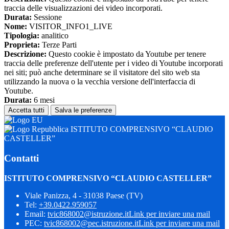
traccia delle visualizzazioni dei video incorporati.
Durata:
Sessione
Nome:
VISITOR_INFO1_LIVE
Tipologia:
analitico
Proprieta:
Terze Parti
Descrizione:
Questo cookie è impostato da Youtube per tenere
traccia delle preferenze dell'utente per i video di Youtube incorporati
nei siti; può anche determinare se il visitatore del sito web sta
utilizzando la nuova o la vecchia versione dell'interfaccia di
Youtube.
Durata:
6 mesi
Accetta tutti
Salva le preferenze
ISTITUTO COMPRENSIVO “CLAUDIO
CASTELLER”
Contatti
ISTITUTO COMPRENSIVO “CLAUDIO CASTELLER”
Viale Panizza, 4 - 31038 Paese (TV)
Tel:
+39.0422.959057
Email:
tvic868002@istruzione.it
Link per inviare una mail
PEC:
tvic868002@pec.istruzione.it
Link per inviare una mail