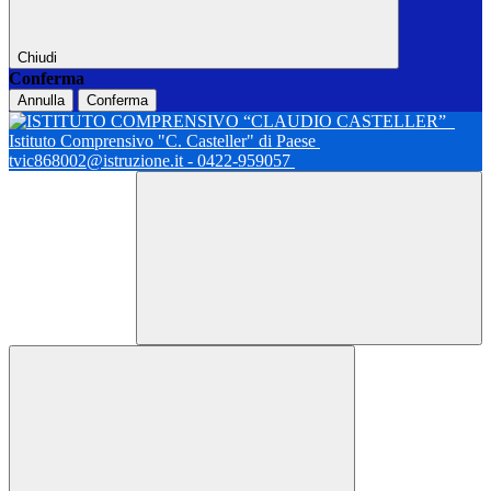
Chiudi
Conferma
Annulla
Conferma
Istituto Comprensivo "C. Casteller" di Paese
tvic868002@istruzione.it - 0422-959057