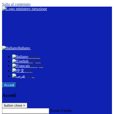
Salta al contenuto
Italiano
Italiano
English
Français
中文
عربى
Accedi
Accedi
button close
×
Nome Utente