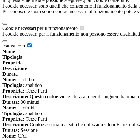
In questa schermata è possibile scegliere quali cookie consentire.
I cookie necessari sono quelli che consentono il funzionamento della pi
Per conoscere quali sono i cookie necessari al funzionamento potete v
Cookie necessari per il funzionamento
I cookie necessari per il funzionamento non possono essere disabilitati.
.canva.com
Nome
Tipologia
Proprieta
Descrizione
Durata
Nome:
__cf_bm
Tipologia:
analitico
Proprieta:
Terze Parti
Descrizione:
Questo cookie viene utilizzato per distinguere tra umani e 
Durata:
30 minuti
Nome:
__cfruid
Tipologia:
analitico
Proprieta:
Terze Parti
Descrizione:
Cookie associato ai siti che utilizzano CloudFlare, utilizza
Durata:
Sessione
Nome:
CAI