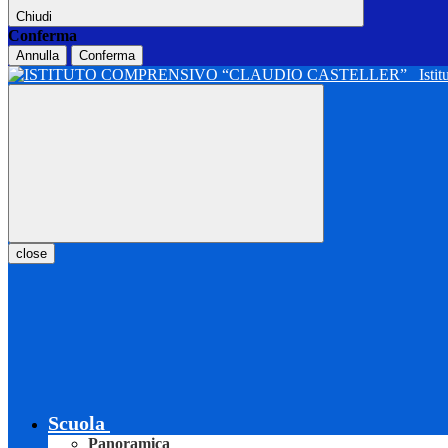
Chiudi
Conferma
Annulla
Conferma
Isti
close
Scuola
Panoramica