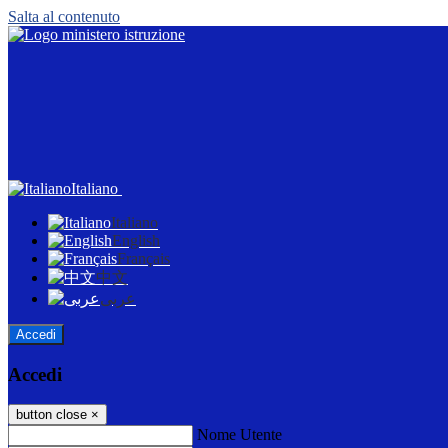
Salta al contenuto
Italiano
Italiano
English
Français
中文
عربى
Accedi
Accedi
button close
×
Nome Utente