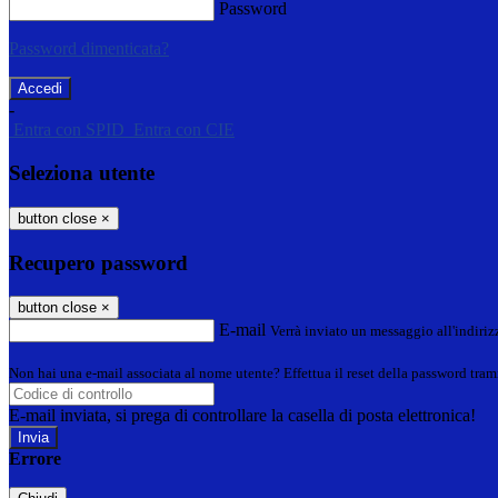
Password
Password dimenticata?
-
Entra con SPID
Entra con CIE
Seleziona utente
button close
×
Recupero password
button close
×
E-mail
Verrà inviato un messaggio all'indirizz
Non hai una e-mail associata al nome utente? Effettua il reset della password tram
E-mail inviata, si prega di controllare la casella di posta elettronica!
Errore