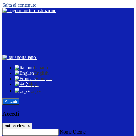
Salta al contenuto
Italiano
Italiano
English
Français
中文
عربى
Accedi
Accedi
button close
×
Nome Utente