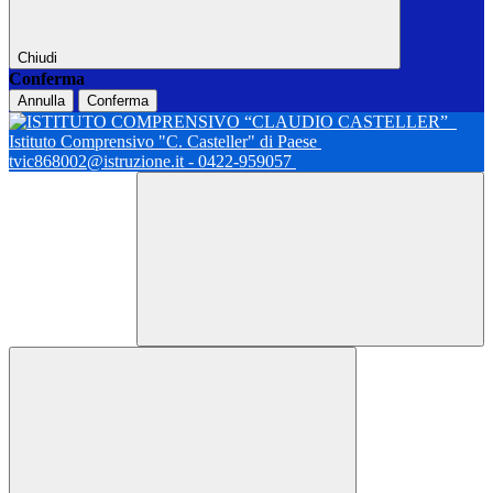
Chiudi
Conferma
Annulla
Conferma
Istituto Comprensivo "C. Casteller" di Paese
tvic868002@istruzione.it - 0422-959057