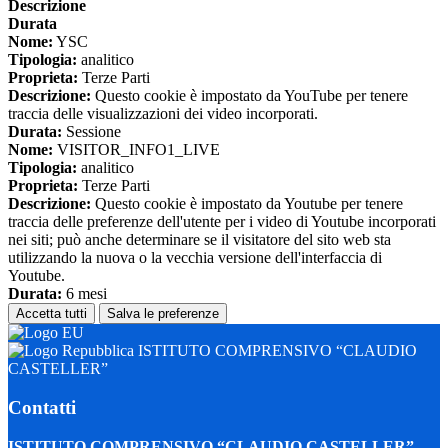
Descrizione
Durata
Nome:
YSC
Tipologia:
analitico
Proprieta:
Terze Parti
Descrizione:
Questo cookie è impostato da YouTube per tenere
traccia delle visualizzazioni dei video incorporati.
Durata:
Sessione
Nome:
VISITOR_INFO1_LIVE
Tipologia:
analitico
Proprieta:
Terze Parti
Descrizione:
Questo cookie è impostato da Youtube per tenere
traccia delle preferenze dell'utente per i video di Youtube incorporati
nei siti; può anche determinare se il visitatore del sito web sta
utilizzando la nuova o la vecchia versione dell'interfaccia di
Youtube.
Durata:
6 mesi
Accetta tutti
Salva le preferenze
ISTITUTO COMPRENSIVO “CLAUDIO
CASTELLER”
Contatti
ISTITUTO COMPRENSIVO “CLAUDIO CASTELLER”