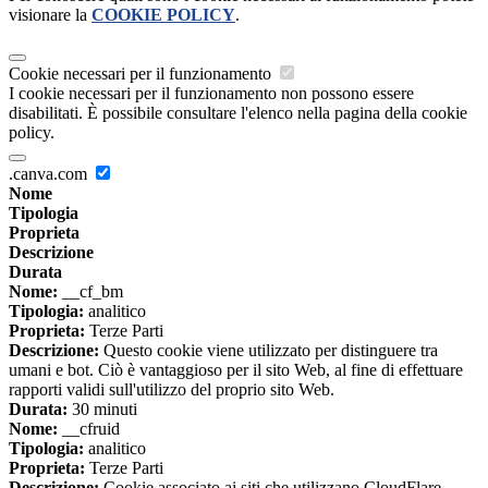
visionare la
COOKIE POLICY
.
Cookie necessari per il funzionamento
I cookie necessari per il funzionamento non possono essere
disabilitati. È possibile consultare l'elenco nella pagina della cookie
policy.
.canva.com
Nome
Tipologia
Proprieta
Descrizione
Durata
Nome:
__cf_bm
Tipologia:
analitico
Proprieta:
Terze Parti
Descrizione:
Questo cookie viene utilizzato per distinguere tra
umani e bot. Ciò è vantaggioso per il sito Web, al fine di effettuare
rapporti validi sull'utilizzo del proprio sito Web.
Durata:
30 minuti
Nome:
__cfruid
Tipologia:
analitico
Proprieta:
Terze Parti
Descrizione:
Cookie associato ai siti che utilizzano CloudFlare,