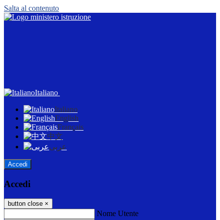
Salta al contenuto
Italiano
Italiano
English
Français
中文
عربى
Accedi
Accedi
button close
×
Nome Utente