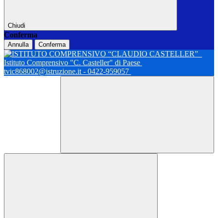
Chiudi
Conferma
Annulla
Conferma
Istituto Comprensivo "C. Casteller" di Paese
tvic868002@istruzione.it - 0422-959057