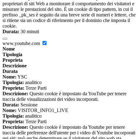
proprietari di siti Web a monitorare il comportamento dei visitatori e
misurare le prestazioni del sito. È un cookie di tipo pattern, in cui il
prefisso _pk_ses è seguito da una breve serie di numeri e lettere, che
si ritiene sia un codice di riferimento per il dominio che imposta il
cookie.
Durata:
30 minuti
www.youtube.com
Nome
Tipologia
Proprieta
Descrizione
Durata
Nome:
YSC
Tipologia:
analitico
Proprieta:
Terze Parti
Descrizione:
Questo cookie è impostato da YouTube per tenere
traccia delle visualizzazioni dei video incorporati.
Durata:
Sessione
Nome:
VISITOR_INFO1_LIVE
Tipologia:
analitico
Proprieta:
Terze Parti
Descrizione:
Questo cookie è impostato da Youtube per tenere
traccia delle preferenze dell'utente per i video di Youtube incorporati
nei siti; può anche determinare se il visitatore del sito web sta