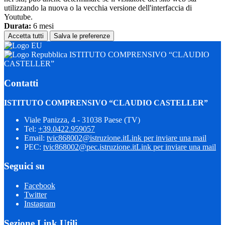
utilizzando la nuova o la vecchia versione dell'interfaccia di
Youtube.
Durata:
6 mesi
Accetta tutti
Salva le preferenze
ISTITUTO COMPRENSIVO “CLAUDIO
CASTELLER”
Contatti
ISTITUTO COMPRENSIVO “CLAUDIO CASTELLER”
Viale Panizza, 4 - 31038 Paese (TV)
Tel:
+39.0422.959057
Email:
tvic868002@istruzione.it
Link per inviare una mail
PEC:
tvic868002@pec.istruzione.it
Link per inviare una mail
Seguici su
Facebook
Twitter
Instagram
Sezione Link Utili