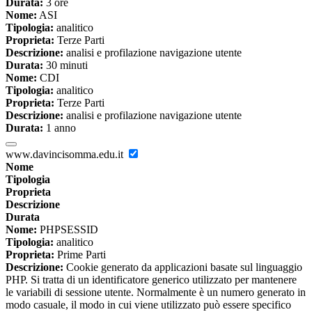
Durata:
3 ore
Nome:
ASI
Tipologia:
analitico
Proprieta:
Terze Parti
Descrizione:
analisi e profilazione navigazione utente
Durata:
30 minuti
Nome:
CDI
Tipologia:
analitico
Proprieta:
Terze Parti
Descrizione:
analisi e profilazione navigazione utente
Durata:
1 anno
www.davincisomma.edu.it
Nome
Tipologia
Proprieta
Descrizione
Durata
Nome:
PHPSESSID
Tipologia:
analitico
Proprieta:
Prime Parti
Descrizione:
Cookie generato da applicazioni basate sul linguaggio
PHP. Si tratta di un identificatore generico utilizzato per mantenere
le variabili di sessione utente. Normalmente è un numero generato in
modo casuale, il modo in cui viene utilizzato può essere specifico