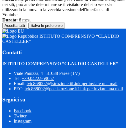
nei siti; può anche determinare se il visitatore del sito web sta
utilizzando la nuova o la vecchia versione dell'interfaccia di
Youtube.
Durata:
6 mesi
Accetta tutti
Salva le preferenze
ISTITUTO COMPRENSIVO “CLAUDIO
CASTELLER”
Contatti
ISTITUTO COMPRENSIVO “CLAUDIO CASTELLER”
Viale Panizza, 4 - 31038 Paese (TV)
Tel:
+39.0422.959057
Email:
tvic868002@istruzione.it
Link per inviare una mail
PEC:
tvic868002@pec.istruzione.it
Link per inviare una mail
Seguici su
Facebook
Twitter
Instagram