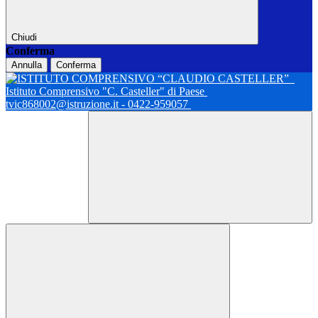
Chiudi
Conferma
Annulla
Conferma
Istituto Comprensivo "C. Casteller" di Paese
tvic868002@istruzione.it - 0422-959057