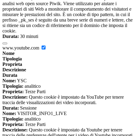
analisi web open source Piwik. Viene utilizzato per aiutare i
proprietari di siti Web a monitorare il comportamento dei visitatori e
misurare le prestazioni del sito. È un cookie di tipo pattern, in cui il
prefisso _pk_ses è seguito da una breve serie di numeri e lettere, che
si ritiene sia un codice di riferimento per il dominio che imposta il
cookie.
Durata:
30 minuti
www.youtube.com
Nome
Tipologia
Proprieta
Descrizione
Durata
Nome:
YSC
Tipologia:
analitico
Proprieta:
Terze Parti
Descrizione:
Questo cookie è impostato da YouTube per tenere
traccia delle visualizzazioni dei video incorporati.
Durata:
Sessione
Nome:
VISITOR_INFO1_LIVE
Tipologia:
analitico
Proprieta:
Terze Parti
Descrizione:
Questo cookie è impostato da Youtube per tenere
traccia delle preferenze dell'utente per i video di Youtube incorporati