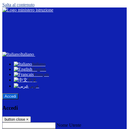
Salta al contenuto
Italiano
Italiano
English
Français
中文
عربى
Accedi
Accedi
button close
×
Nome Utente