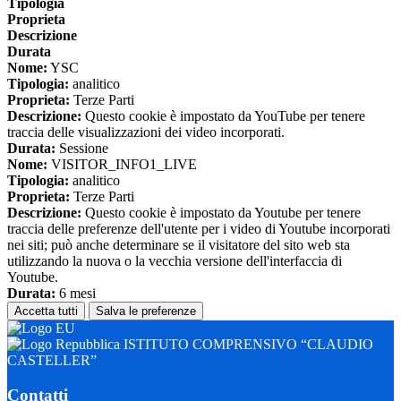
Tipologia
Proprieta
Descrizione
Durata
Nome:
YSC
Tipologia:
analitico
Proprieta:
Terze Parti
Descrizione:
Questo cookie è impostato da YouTube per tenere
traccia delle visualizzazioni dei video incorporati.
Durata:
Sessione
Nome:
VISITOR_INFO1_LIVE
Tipologia:
analitico
Proprieta:
Terze Parti
Descrizione:
Questo cookie è impostato da Youtube per tenere
traccia delle preferenze dell'utente per i video di Youtube incorporati
nei siti; può anche determinare se il visitatore del sito web sta
utilizzando la nuova o la vecchia versione dell'interfaccia di
Youtube.
Durata:
6 mesi
Accetta tutti
Salva le preferenze
ISTITUTO COMPRENSIVO “CLAUDIO
CASTELLER”
Contatti