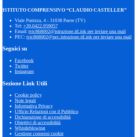
ISTITUTO COMPRENSIVO “CLAUDIO CASTELLER”
Viale Panizza, 4 - 31038 Paese (TV)
Tel:
+39.0422.959057
Email:
tvic868002@istruzione.it
Link per inviare una mail
PEC:
tvic868002@pec.istruzione.it
Link per inviare una mail
Seguici su
Facebook
Twitter
Instagram
Sezione Link Utili
Cookie policy
Note legali
Informativa Privacy
Ufficio Relazioni con il Pubblico
Dichiarazione di accessibilità
Obiettivi di accessibilità
Whistleblowing
Gestione consensi cookie