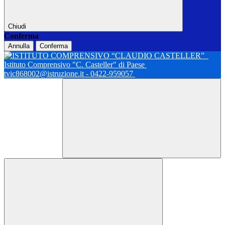
Chiudi
Conferma
Annulla
Conferma
Istituto Comprensivo "C. Casteller" di Paese
tvic868002@istruzione.it - 0422-959057