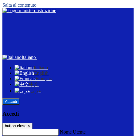
Salta al contenuto
Italiano
Italiano
English
Français
中文
عربى
Accedi
Accedi
button close
×
Nome Utente