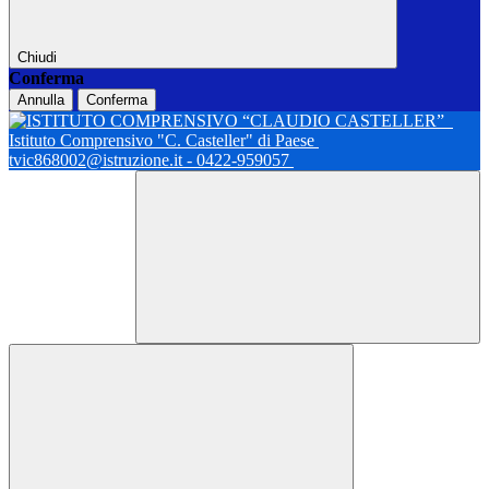
Chiudi
Conferma
Annulla
Conferma
Istituto Comprensivo "C. Casteller" di Paese
tvic868002@istruzione.it - 0422-959057