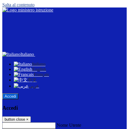
Salta al contenuto
Italiano
Italiano
English
Français
中文
عربى
Accedi
Accedi
button close
×
Nome Utente