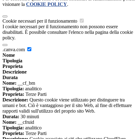
visionare la
COOKIE POLICY
.
Cookie necessari per il funzionamento
I cookie necessari per il funzionamento non possono essere
disabilitati. È possibile consultare l'elenco nella pagina della cookie
policy.
.canva.com
Nome
Tipologia
Proprieta
Descrizione
Durata
Nome:
__cf_bm
Tipologia:
analitico
Proprieta:
Terze Parti
Descrizione:
Questo cookie viene utilizzato per distinguere tra
umani e bot. Ciò è vantaggioso per il sito Web, al fine di effettuare
rapporti validi sull'utilizzo del proprio sito Web.
Durata:
30 minuti
Nome:
__cfruid
Tipologia:
analitico
Proprieta:
Terze Parti
Descrizione:
Cookie associato ai siti che utilizzano CloudFlare,