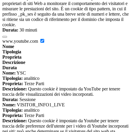
proprietari di siti Web a monitorare il comportamento dei visitatori e
misurare le prestazioni del sito. È un cookie di tipo pattern, in cui il
prefisso _pk_ses è seguito da una breve serie di numeri e lettere, che
si ritiene sia un codice di riferimento per il dominio che imposta il
cookie.
Durata:
30 minuti
www.youtube.com
Nome
Tipologia
Proprieta
Descrizione
Durata
Nome:
YSC
Tipologia:
analitico
Proprieta:
Terze Parti
Descrizione:
Questo cookie è impostato da YouTube per tenere
traccia delle visualizzazioni dei video incorporati.
Durata:
Sessione
Nome:
VISITOR_INFO1_LIVE
Tipologia:
analitico
Proprieta:
Terze Parti
Descrizione:
Questo cookie è impostato da Youtube per tenere
traccia delle preferenze dell'utente per i video di Youtube incorporati
nei siti; può anche determinare se il visitatore del sito web sta