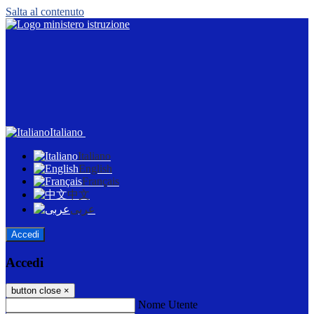
Salta al contenuto
Italiano
Italiano
English
Français
中文
عربى
Accedi
Accedi
button close
×
Nome Utente