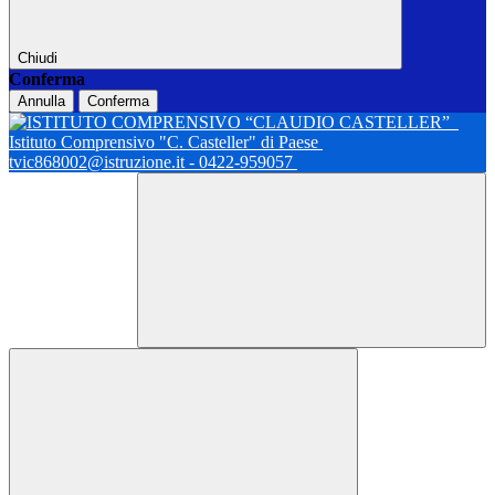
Chiudi
Conferma
Annulla
Conferma
Istituto Comprensivo "C. Casteller" di Paese
tvic868002@istruzione.it - 0422-959057