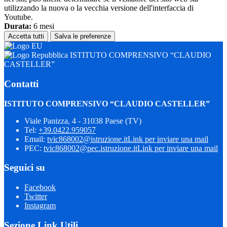
utilizzando la nuova o la vecchia versione dell'interfaccia di
Youtube.
Durata:
6 mesi
Accetta tutti
Salva le preferenze
ISTITUTO COMPRENSIVO “CLAUDIO
CASTELLER”
Contatti
ISTITUTO COMPRENSIVO “CLAUDIO CASTELLER”
Viale Panizza, 4 - 31038 Paese (TV)
Tel:
+39.0422.959057
Email:
tvic868002@istruzione.it
Link per inviare una mail
PEC:
tvic868002@pec.istruzione.it
Link per inviare una mail
Seguici su
Facebook
Twitter
Instagram
Sezione Link Utili