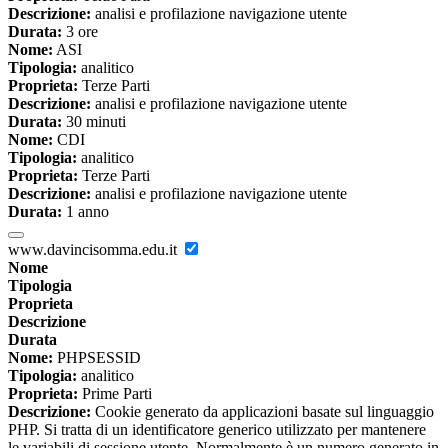
Descrizione:
analisi e profilazione navigazione utente
Durata:
3 ore
Nome:
ASI
Tipologia:
analitico
Proprieta:
Terze Parti
Descrizione:
analisi e profilazione navigazione utente
Durata:
30 minuti
Nome:
CDI
Tipologia:
analitico
Proprieta:
Terze Parti
Descrizione:
analisi e profilazione navigazione utente
Durata:
1 anno
www.davincisomma.edu.it
Nome
Tipologia
Proprieta
Descrizione
Durata
Nome:
PHPSESSID
Tipologia:
analitico
Proprieta:
Prime Parti
Descrizione:
Cookie generato da applicazioni basate sul linguaggio
PHP. Si tratta di un identificatore generico utilizzato per mantenere
le variabili di sessione utente. Normalmente è un numero generato in