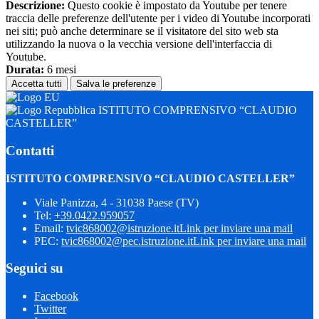
Descrizione:
Questo cookie è impostato da Youtube per tenere
traccia delle preferenze dell'utente per i video di Youtube incorporati
nei siti; può anche determinare se il visitatore del sito web sta
utilizzando la nuova o la vecchia versione dell'interfaccia di
Youtube.
Durata:
6 mesi
Accetta tutti
Salva le preferenze
ISTITUTO COMPRENSIVO “CLAUDIO
CASTELLER”
Contatti
ISTITUTO COMPRENSIVO “CLAUDIO CASTELLER”
Viale Panizza, 4 - 31038 Paese (TV)
Tel:
+39.0422.959057
Email:
tvic868002@istruzione.it
Link per inviare una mail
PEC:
tvic868002@pec.istruzione.it
Link per inviare una mail
Seguici su
Facebook
Twitter