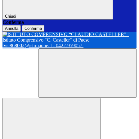
Chiudi
Conferma
Annulla
Conferma
Istituto Comprensivo "C. Casteller" di Paese
tvic868002@istruzione.it - 0422-959057