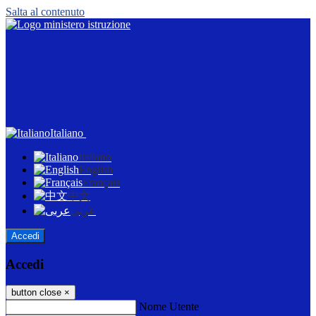
Salta al contenuto
Italiano
Italiano
English
Français
中文
عربى
Accedi
Accedi
button close
×
Nome Utente