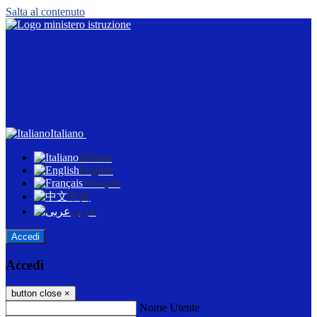
Salta al contenuto
Italiano
Italiano
English
Français
中文
عربى
Accedi
Accedi
button close
×
Nome Utente