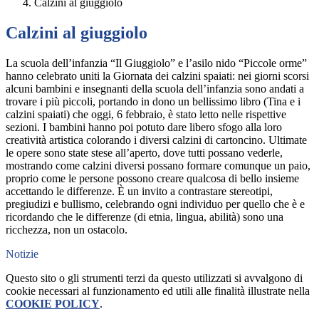
Calzini al giuggiolo
Calzini al giuggiolo
La scuola dell’infanzia “Il Giuggiolo” e l’asilo nido “Piccole orme”
hanno celebrato uniti la Giornata dei calzini spaiati: nei giorni scorsi
alcuni bambini e insegnanti della scuola dell’infanzia sono andati a
trovare i più piccoli, portando in dono un bellissimo libro (Tina e i
calzini spaiati) che oggi, 6 febbraio, è stato letto nelle rispettive
sezioni. I bambini hanno poi potuto dare libero sfogo alla loro
creatività artistica colorando i diversi calzini di cartoncino. Ultimate
le opere sono state stese all’aperto, dove tutti possano vederle,
mostrando come calzini diversi possano formare comunque un paio,
proprio come le persone possono creare qualcosa di bello insieme
accettando le differenze. È un invito a contrastare stereotipi,
pregiudizi e bullismo, celebrando ogni individuo per quello che è e
ricordando che le differenze (di etnia, lingua, abilità) sono una
ricchezza, non un ostacolo.
Notizie
Questo sito o gli strumenti terzi da questo utilizzati si avvalgono di
cookie necessari al funzionamento ed utili alle finalità illustrate nella
COOKIE POLICY
.