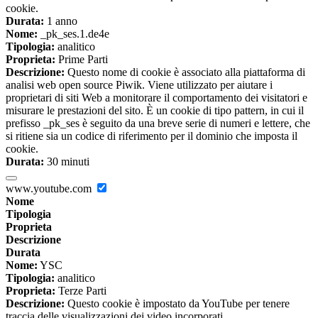
cookie.
Durata:
1 anno
Nome:
_pk_ses.1.de4e
Tipologia:
analitico
Proprieta:
Prime Parti
Descrizione:
Questo nome di cookie è associato alla piattaforma di
analisi web open source Piwik. Viene utilizzato per aiutare i
proprietari di siti Web a monitorare il comportamento dei visitatori e
misurare le prestazioni del sito. È un cookie di tipo pattern, in cui il
prefisso _pk_ses è seguito da una breve serie di numeri e lettere, che
si ritiene sia un codice di riferimento per il dominio che imposta il
cookie.
Durata:
30 minuti
www.youtube.com
Nome
Tipologia
Proprieta
Descrizione
Durata
Nome:
YSC
Tipologia:
analitico
Proprieta:
Terze Parti
Descrizione:
Questo cookie è impostato da YouTube per tenere
traccia delle visualizzazioni dei video incorporati.