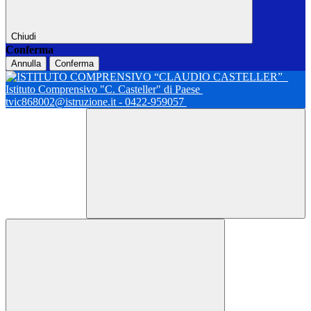
Chiudi
Conferma
Annulla
Conferma
Istituto Comprensivo "C. Casteller" di Paese
tvic868002@istruzione.it - 0422-959057