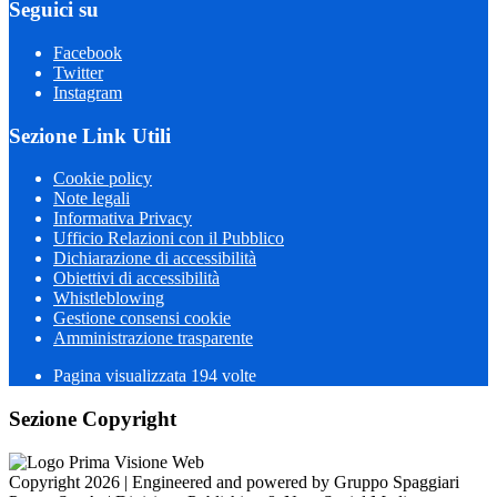
Seguici su
Facebook
Twitter
Instagram
Sezione Link Utili
Cookie policy
Note legali
Informativa Privacy
Ufficio Relazioni con il Pubblico
Dichiarazione di accessibilità
Obiettivi di accessibilità
Whistleblowing
Gestione consensi cookie
Amministrazione trasparente
Pagina visualizzata
194
volte
Sezione Copyright
Copyright 2026 | Engineered and powered by Gruppo Spaggiari