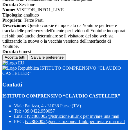
Durata:
Sessione
Nome:
VISITOR_INFO1_LIVE
Tipologia:
analitico
Proprieta:
Terze Parti
Descrizione:
Questo cookie è impostato da Youtube per tenere
traccia delle preferenze dell'utente per i video di Youtube incorporati
nei siti; può anche determinare se il visitatore del sito web sta
utilizzando la nuova o la vecchia versione dell'interfaccia di
Youtube.
Durata:
6 mesi
Accetta tutti
Salva le preferenze
ISTITUTO COMPRENSIVO “CLAUDIO
CASTELLER”
Contatti
ISTITUTO COMPRENSIVO “CLAUDIO CASTELLER”
Viale Panizza, 4 - 31038 Paese (TV)
Tel:
+39.0422.959057
Email:
tvic868002@istruzione.it
Link per inviare una mail
PEC:
tvic868002@pec.istruzione.it
Link per inviare una mail