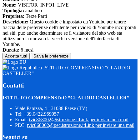
Nome:
VISITOR_INFO1_LIVE
Tipologia:
analitico
Proprieta:
Terze Parti
Descrizione:
Questo cookie è impostato da Youtube per tenere
traccia delle preferenze dell'utente per i video di Youtube incorporati
nei siti; può anche determinare se il visitatore del sito web sta
utilizzando la nuova o la vecchia versione dell'interfaccia di
Youtube.
Durata:
6 mesi
Accetta tutti
Salva le preferenze
ISTITUTO COMPRENSIVO “CLAUDIO
CASTELLER”
Contatti
ISTITUTO COMPRENSIVO “CLAUDIO CASTELLER”
Viale Panizza, 4 - 31038 Paese (TV)
Tel:
+39.0422.959057
Email:
tvic868002@istruzione.it
Link per inviare una mail
PEC:
tvic868002@pec.istruzione.it
Link per inviare una mail
Seguici su