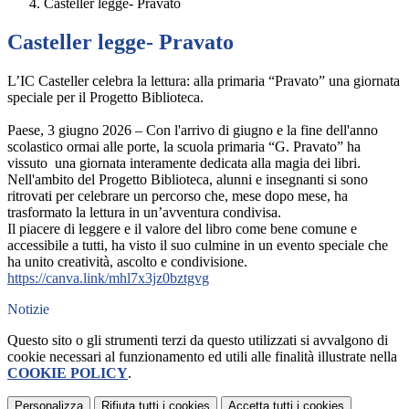
Casteller legge- Pravato
Casteller legge- Pravato
L’IC Casteller celebra la lettura: alla primaria “Pravato” una giornata
speciale per il Progetto Biblioteca.
Paese, 3 giugno 2026 – Con l'arrivo di giugno e la fine dell'anno
scolastico ormai alle porte, la scuola primaria “G. Pravato” ha
vissuto una giornata interamente dedicata alla magia dei libri.
Nell'ambito del Progetto Biblioteca, alunni e insegnanti si sono
ritrovati per celebrare un percorso che, mese dopo mese, ha
trasformato la lettura in un’avventura condivisa.
Il piacere di leggere e il valore del libro come bene comune e
accessibile a tutti, ha visto il suo culmine in un evento speciale che
ha unito creatività, ascolto e condivisione.
https://canva.link/
mhl7x3jz0bztgvg
Notizie
Questo sito o gli strumenti terzi da questo utilizzati si avvalgono di
cookie necessari al funzionamento ed utili alle finalità illustrate nella
COOKIE POLICY
.
Personalizza
Rifiuta tutti
i cookies
Accetta tutti
i cookies