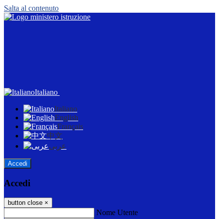
Salta al contenuto
Italiano
Italiano
English
Français
中文
عربى
Accedi
Accedi
button close
×
Nome Utente