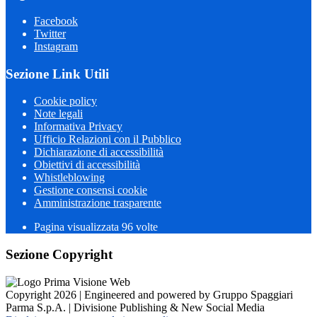
Facebook
Twitter
Instagram
Sezione Link Utili
Cookie policy
Note legali
Informativa Privacy
Ufficio Relazioni con il Pubblico
Dichiarazione di accessibilità
Obiettivi di accessibilità
Whistleblowing
Gestione consensi cookie
Amministrazione trasparente
Pagina visualizzata
96
volte
Sezione Copyright
Copyright 2026 | Engineered and powered by Gruppo Spaggiari
Parma S.p.A. | Divisione Publishing & New Social Media