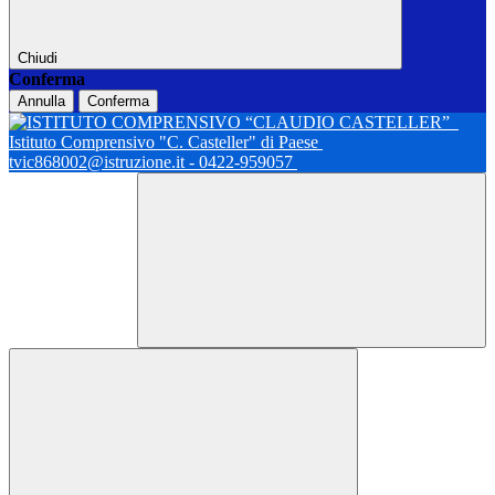
Chiudi
Conferma
Annulla
Conferma
Istituto Comprensivo "C. Casteller" di Paese
tvic868002@istruzione.it - 0422-959057