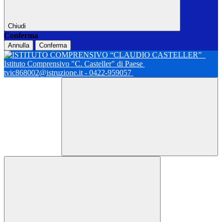
Chiudi
Conferma
Annulla
Conferma
Istituto Comprensivo "C. Casteller" di Paese
tvic868002@istruzione.it - 0422-959057