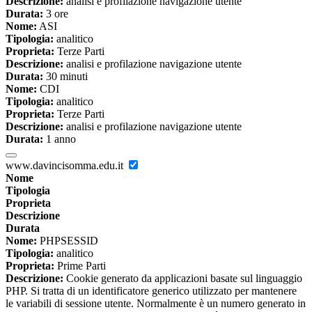
Descrizione:
analisi e profilazione navigazione utente
Durata:
3 ore
Nome:
ASI
Tipologia:
analitico
Proprieta:
Terze Parti
Descrizione:
analisi e profilazione navigazione utente
Durata:
30 minuti
Nome:
CDI
Tipologia:
analitico
Proprieta:
Terze Parti
Descrizione:
analisi e profilazione navigazione utente
Durata:
1 anno
www.davincisomma.edu.it
Nome
Tipologia
Proprieta
Descrizione
Durata
Nome:
PHPSESSID
Tipologia:
analitico
Proprieta:
Prime Parti
Descrizione:
Cookie generato da applicazioni basate sul linguaggio
PHP. Si tratta di un identificatore generico utilizzato per mantenere
le variabili di sessione utente. Normalmente è un numero generato in