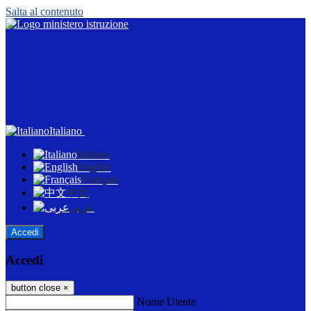
Salta al contenuto
Italiano
Italiano
English
Français
中文
عربى
Accedi
Accedi
button close
×
Nome Utente