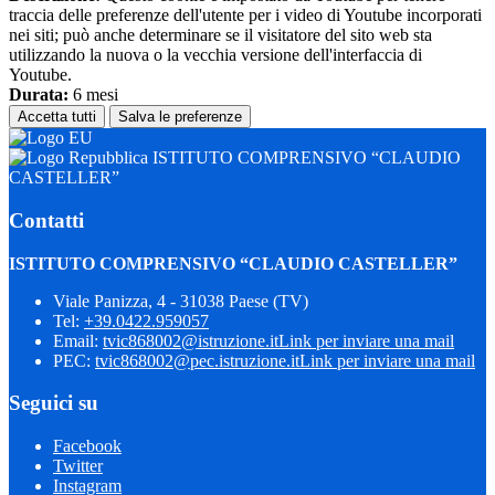
traccia delle preferenze dell'utente per i video di Youtube incorporati
nei siti; può anche determinare se il visitatore del sito web sta
utilizzando la nuova o la vecchia versione dell'interfaccia di
Youtube.
Durata:
6 mesi
Accetta tutti
Salva le preferenze
ISTITUTO COMPRENSIVO “CLAUDIO
CASTELLER”
Contatti
ISTITUTO COMPRENSIVO “CLAUDIO CASTELLER”
Viale Panizza, 4 - 31038 Paese (TV)
Tel:
+39.0422.959057
Email:
tvic868002@istruzione.it
Link per inviare una mail
PEC:
tvic868002@pec.istruzione.it
Link per inviare una mail
Seguici su
Facebook
Twitter
Instagram