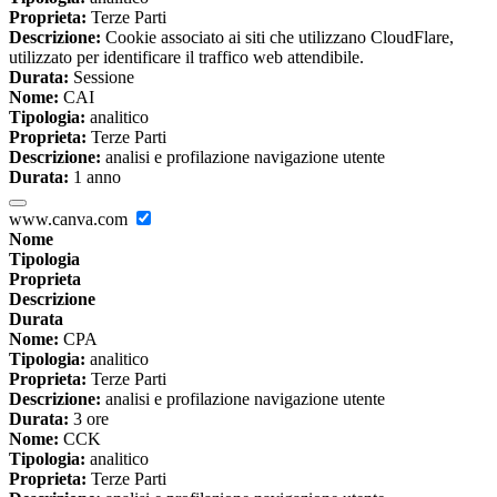
Proprieta:
Terze Parti
Descrizione:
Cookie associato ai siti che utilizzano CloudFlare,
utilizzato per identificare il traffico web attendibile.
Durata:
Sessione
Nome:
CAI
Tipologia:
analitico
Proprieta:
Terze Parti
Descrizione:
analisi e profilazione navigazione utente
Durata:
1 anno
www.canva.com
Nome
Tipologia
Proprieta
Descrizione
Durata
Nome:
CPA
Tipologia:
analitico
Proprieta:
Terze Parti
Descrizione:
analisi e profilazione navigazione utente
Durata:
3 ore
Nome:
CCK
Tipologia:
analitico
Proprieta:
Terze Parti