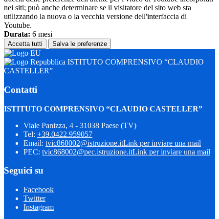
nei siti; può anche determinare se il visitatore del sito web sta
utilizzando la nuova o la vecchia versione dell'interfaccia di
Youtube.
Durata:
6 mesi
Accetta tutti
Salva le preferenze
ISTITUTO COMPRENSIVO “CLAUDIO
CASTELLER”
Contatti
ISTITUTO COMPRENSIVO “CLAUDIO CASTELLER”
Viale Panizza, 4 - 31038 Paese (TV)
Tel:
+39.0422.959057
Email:
tvic868002@istruzione.it
Link per inviare una mail
PEC:
tvic868002@pec.istruzione.it
Link per inviare una mail
Seguici su
Facebook
Twitter
Instagram