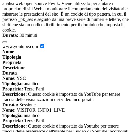
analisi web open source Piwik. Viene utilizzato per aiutare i
proprietari di siti Web a monitorare il comportamento dei visitatori e
misurare le prestazioni del sito. È un cookie di tipo pattern, in cui il
prefisso _pk_ses è seguito da una breve serie di numeri e lettere, che
si ritiene sia un codice di riferimento per il dominio che imposta il
cookie.
Durata:
30 minuti
www.youtube.com
Nome
Tipologia
Proprieta
Descrizione
Durata
Nome:
YSC
Tipologia:
analitico
Proprieta:
Terze Parti
Descrizione:
Questo cookie è impostato da YouTube per tenere
traccia delle visualizzazioni dei video incorporati.
Durata:
Sessione
Nome:
VISITOR_INFO1_LIVE
Tipologia:
analitico
Proprieta:
Terze Parti
Descrizione:
Questo cookie è impostato da Youtube per tenere
traccia delle preferenze dell'utente per i video di Youtube incorporati