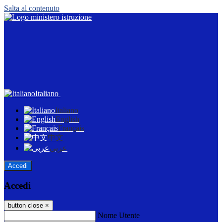
Salta al contenuto
Italiano
Italiano
English
Français
中文
عربى
Accedi
Accedi
button close
×
Nome Utente