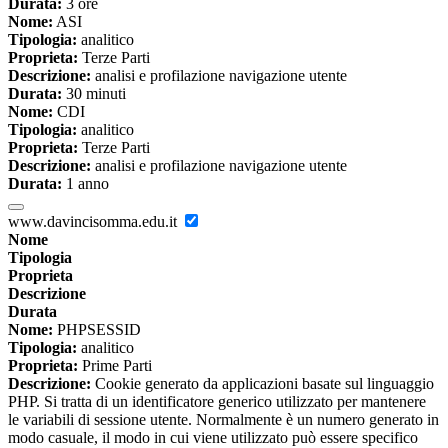
Durata:
3 ore
Nome:
ASI
Tipologia:
analitico
Proprieta:
Terze Parti
Descrizione:
analisi e profilazione navigazione utente
Durata:
30 minuti
Nome:
CDI
Tipologia:
analitico
Proprieta:
Terze Parti
Descrizione:
analisi e profilazione navigazione utente
Durata:
1 anno
www.davincisomma.edu.it
Nome
Tipologia
Proprieta
Descrizione
Durata
Nome:
PHPSESSID
Tipologia:
analitico
Proprieta:
Prime Parti
Descrizione:
Cookie generato da applicazioni basate sul linguaggio
PHP. Si tratta di un identificatore generico utilizzato per mantenere
le variabili di sessione utente. Normalmente è un numero generato in
modo casuale, il modo in cui viene utilizzato può essere specifico