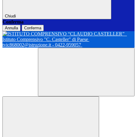
Chiudi
Conferma
Annulla
Conferma
Istituto Comprensivo "C. Casteller" di Paese
tvic868002@istruzione.it - 0422-959057