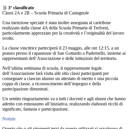
🥉
3° classificato
Classi 2A e 2B – Scuola Primaria di Castagnole
Una menzione speciale è stata inoltre assegnata al cartellone
realizzato dalla classe 4A della Scuola Primaria di Treforni,
particolarmente apprezzato per la creatività e l’originalità del lavoro
svolto.
La classe vincitrice parteciperà il 23 maggio, alle ore 12:15, a un
pranzo presso il capannone di San Gottardo a Padernello, insieme ai
rappresentanti dell’Associazione e delle istituzioni del territorio.
Nell’ultima settimana di scuola, il rappresentante legale
dell’Associazione farà visita alle otto classi partecipanti per
consegnare a ciascun alunno un attestato di merito e una piccola
coppa di classe, a riconoscimento dell’impegno e della
partecipazione dimostrati.
Un sentito ringraziamento va a tutti i docenti e agli alunni che hanno
aderito con entusiasmo all’iniziativa, realizzando elaborati ricchi di
significato, fantasia e partecipazione.
Notizie
Questo sito o gli strumenti terzi da questo utilizzati si avvalgono di