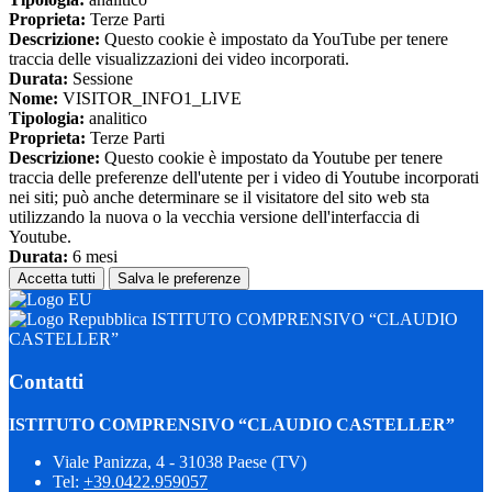
Proprieta:
Terze Parti
Descrizione:
Questo cookie è impostato da YouTube per tenere
traccia delle visualizzazioni dei video incorporati.
Durata:
Sessione
Nome:
VISITOR_INFO1_LIVE
Tipologia:
analitico
Proprieta:
Terze Parti
Descrizione:
Questo cookie è impostato da Youtube per tenere
traccia delle preferenze dell'utente per i video di Youtube incorporati
nei siti; può anche determinare se il visitatore del sito web sta
utilizzando la nuova o la vecchia versione dell'interfaccia di
Youtube.
Durata:
6 mesi
Accetta tutti
Salva le preferenze
ISTITUTO COMPRENSIVO “CLAUDIO
CASTELLER”
Contatti
ISTITUTO COMPRENSIVO “CLAUDIO CASTELLER”
Viale Panizza, 4 - 31038 Paese (TV)
Tel:
+39.0422.959057