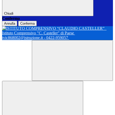
Chiudi
Conferma
Annulla
Conferma
Istituto Comprensivo "C. Casteller" di Paese
tvic868002@istruzione.it - 0422-959057