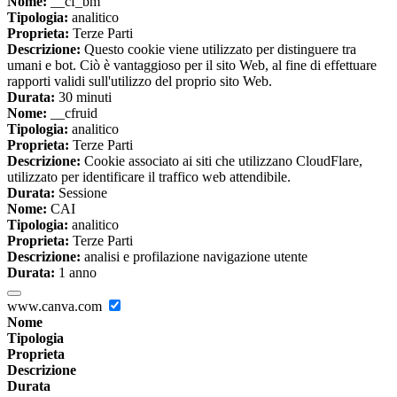
Nome:
__cf_bm
Tipologia:
analitico
Proprieta:
Terze Parti
Descrizione:
Questo cookie viene utilizzato per distinguere tra
umani e bot. Ciò è vantaggioso per il sito Web, al fine di effettuare
rapporti validi sull'utilizzo del proprio sito Web.
Durata:
30 minuti
Nome:
__cfruid
Tipologia:
analitico
Proprieta:
Terze Parti
Descrizione:
Cookie associato ai siti che utilizzano CloudFlare,
utilizzato per identificare il traffico web attendibile.
Durata:
Sessione
Nome:
CAI
Tipologia:
analitico
Proprieta:
Terze Parti
Descrizione:
analisi e profilazione navigazione utente
Durata:
1 anno
www.canva.com
Nome
Tipologia
Proprieta
Descrizione
Durata