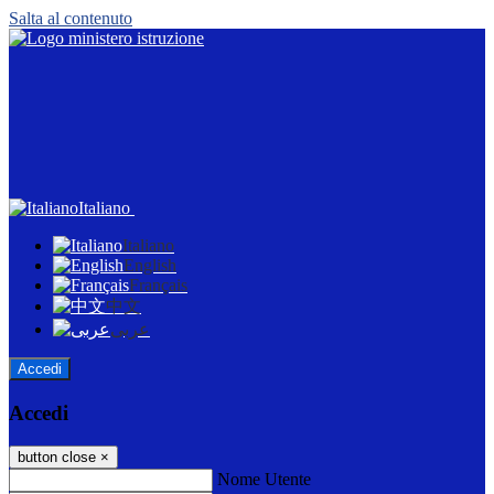
Salta al contenuto
Italiano
Italiano
English
Français
中文
عربى
Accedi
Accedi
button close
×
Nome Utente