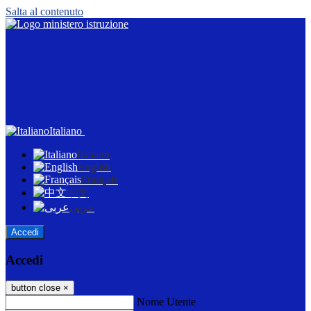
Salta al contenuto
Italiano
Italiano
English
Français
中文
عربى
Accedi
Accedi
button close
×
Nome Utente