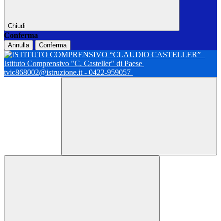
Chiudi
Conferma
Annulla
Conferma
Istituto Comprensivo "C. Casteller" di Paese
tvic868002@istruzione.it - 0422-959057