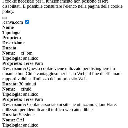
I cookie necessari per il funzionamento non possono essere
disabilitati. È possibile consultare l'elenco nella pagina della cookie
policy.
.canva.com
Nome
Tipologia
Proprieta
Descrizione
Durata
Nome:
__cf_bm
Tipologia:
analitico
Proprieta:
Terze Parti
Descrizione:
Questo cookie viene utilizzato per distinguere tra
umani e bot. Ciò è vantaggioso per il sito Web, al fine di effettuare
rapporti validi sull'utilizzo del proprio sito Web.
Durata:
30 minuti
Nome:
__cfruid
Tipologia:
analitico
Proprieta:
Terze Parti
Descrizione:
Cookie associato ai siti che utilizzano CloudFlare,
utilizzato per identificare il traffico web attendibile.
Durata:
Sessione
Nome:
CAI
Tipologia:
analitico