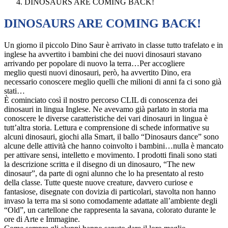
DINOSAURS ARE COMING BACK!
DINOSAURS ARE COMING BACK!
Un giorno il piccolo Dino Saur è arrivato in classe tutto trafelato e in
inglese ha avvertito i bambini che dei nuovi dinosauri stavano
arrivando per popolare di nuovo la terra…Per accogliere
meglio questi nuovi dinosauri, però, ha avvertito Dino, era
necessario conoscere meglio quelli che milioni di anni fa ci sono già
stati…
È cominciato così il nostro percorso CLIL di conoscenza dei
dinosauri in lingua Inglese. Ne avevamo già parlato in storia ma
conoscere le diverse caratteristiche dei vari dinosauri in lingua è
tutt’altra storia. Lettura e comprensione di schede informative su
alcuni dinosauri, giochi alla Smart, il ballo “Dinosaurs dance” sono
alcune delle attività che hanno coinvolto i bambini…nulla è mancato
per attivare sensi, intelletto e movimento. I prodotti finali sono stati
la descrizione scritta e il disegno di un dinosauro, “The new
dinosaur”, da parte di ogni alunno che lo ha presentato al resto
della classe. Tutte queste nuove creature, davvero curiose e
fantasiose, disegnate con dovizia di particolari, stavolta non hanno
invaso la terra ma si sono comodamente adattate all’ambiente degli
“Old”, un cartellone che rappresenta la savana, colorato durante le
ore di Arte e Immagine.