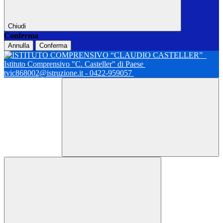
Chiudi
Conferma
Annulla
Conferma
Istituto Comprensivo "C. Casteller" di Paese
tvic868002@istruzione.it - 0422-959057