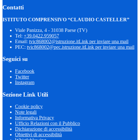
Contatti
ISTITUTO COMPRENSIVO “CLAUDIO CASTELLER”
Viale Panizza, 4 - 31038 Paese (TV)
Tel:
+39.0422.959057
Email:
tvic868002@istruzione.it
Link per inviare una mail
PEC:
tvic868002@pec.istruzione.it
Link per inviare una mail
Seguici su
Facebook
Twitter
Instagram
Sezione Link Utili
Cookie policy
Note legali
Informativa Privacy
Ufficio Relazioni con il Pubblico
Dichiarazione di accessibilità
Obiettivi di accessibilità