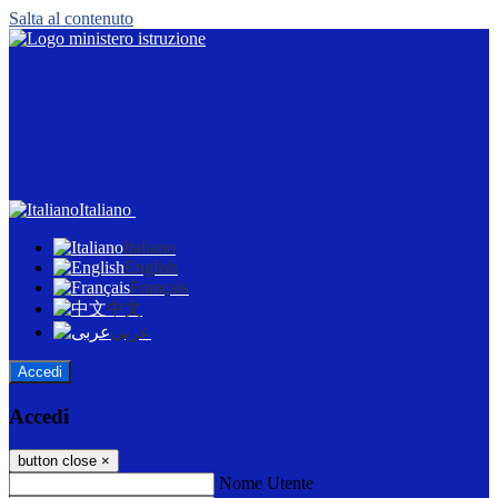
Salta al contenuto
Italiano
Italiano
English
Français
中文
عربى
Accedi
Accedi
button close
×
Nome Utente