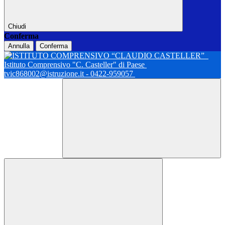
Chiudi
Conferma
Annulla
Conferma
Istituto Comprensivo "C. Casteller" di Paese
tvic868002@istruzione.it - 0422-959057