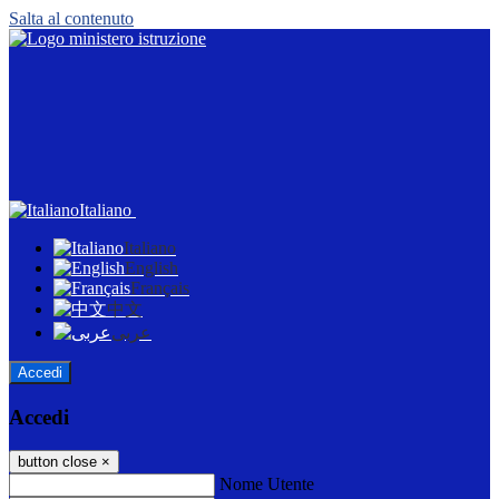
Salta al contenuto
Italiano
Italiano
English
Français
中文
عربى
Accedi
Accedi
button close
×
Nome Utente