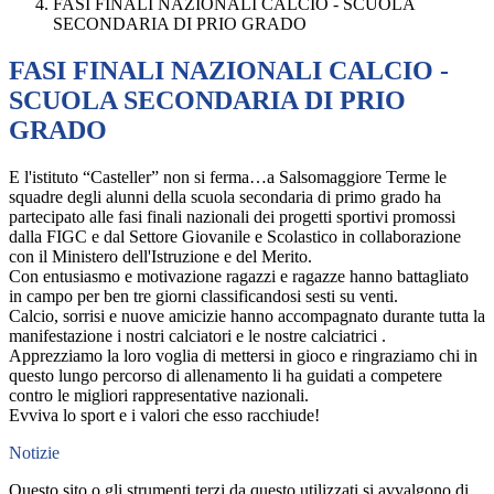
FASI FINALI NAZIONALI CALCIO - SCUOLA
SECONDARIA DI PRIO GRADO
FASI FINALI NAZIONALI CALCIO -
SCUOLA SECONDARIA DI PRIO
GRADO
E l'istituto “Casteller” non si ferma…a Salsomaggiore Terme le
squadre degli alunni della scuola secondaria di primo grado ha
partecipato alle fasi finali nazionali dei progetti sportivi promossi
dalla FIGC e dal Settore Giovanile e Scolastico in collaborazione
con il Ministero dell'Istruzione e del Merito.
Con entusiasmo e motivazione ragazzi e ragazze hanno battagliato
in campo per ben tre giorni classificandosi
sesti su venti.
Calcio, sorrisi e nuove amicizie hanno accompagnato durante tutta la
manifestazione i nostri calciatori e le nostre calciatrici .
Apprezziamo la loro voglia di mettersi in gioco e ringraziamo chi in
questo lungo percorso di allenamento li ha guidati a competere
contro le migliori rappresentative nazionali.
Evviva lo sport e i valori che esso racchiude!
Notizie
Questo sito o gli strumenti terzi da questo utilizzati si avvalgono di