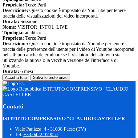
Proprieta:
Terze Parti
Descrizione:
Questo cookie è impostato da YouTube per tenere
traccia delle visualizzazioni dei video incorporati.
Durata:
Sessione
Nome:
VISITOR_INFO1_LIVE
Tipologia:
analitico
Proprieta:
Terze Parti
Descrizione:
Questo cookie è impostato da Youtube per tenere
traccia delle preferenze dell'utente per i video di Youtube incorporati
nei siti; può anche determinare se il visitatore del sito web sta
utilizzando la nuova o la vecchia versione dell'interfaccia di
Youtube.
Durata:
6 mesi
Accetta tutti
Salva le preferenze
ISTITUTO COMPRENSIVO “CLAUDIO
CASTELLER”
Contatti
ISTITUTO COMPRENSIVO “CLAUDIO CASTELLER”
Viale Panizza, 4 - 31038 Paese (TV)
Tel:
+39.0422.959057