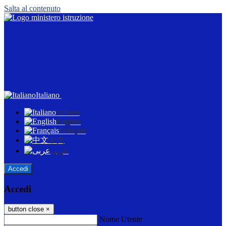
Salta al contenuto
Italiano
Italiano
English
Français
中文
عربى
Accedi
Accedi
button close
×
Nome Utente