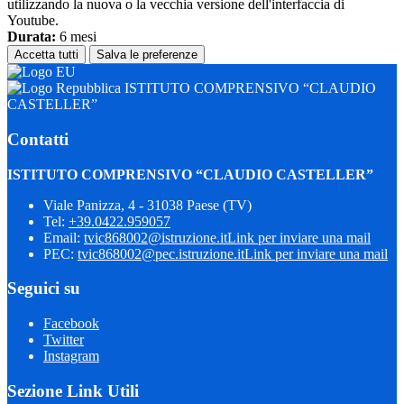
utilizzando la nuova o la vecchia versione dell'interfaccia di
Youtube.
Durata:
6 mesi
Accetta tutti
Salva le preferenze
ISTITUTO COMPRENSIVO “CLAUDIO
CASTELLER”
Contatti
ISTITUTO COMPRENSIVO “CLAUDIO CASTELLER”
Viale Panizza, 4 - 31038 Paese (TV)
Tel:
+39.0422.959057
Email:
tvic868002@istruzione.it
Link per inviare una mail
PEC:
tvic868002@pec.istruzione.it
Link per inviare una mail
Seguici su
Facebook
Twitter
Instagram
Sezione Link Utili