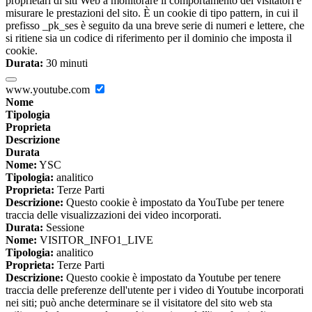
proprietari di siti Web a monitorare il comportamento dei visitatori e
misurare le prestazioni del sito. È un cookie di tipo pattern, in cui il
prefisso _pk_ses è seguito da una breve serie di numeri e lettere, che
si ritiene sia un codice di riferimento per il dominio che imposta il
cookie.
Durata:
30 minuti
www.youtube.com
Nome
Tipologia
Proprieta
Descrizione
Durata
Nome:
YSC
Tipologia:
analitico
Proprieta:
Terze Parti
Descrizione:
Questo cookie è impostato da YouTube per tenere
traccia delle visualizzazioni dei video incorporati.
Durata:
Sessione
Nome:
VISITOR_INFO1_LIVE
Tipologia:
analitico
Proprieta:
Terze Parti
Descrizione:
Questo cookie è impostato da Youtube per tenere
traccia delle preferenze dell'utente per i video di Youtube incorporati
nei siti; può anche determinare se il visitatore del sito web sta