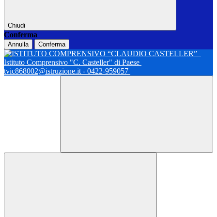
Chiudi
Conferma
Annulla
Conferma
Istituto Comprensivo "C. Casteller" di Paese
tvic868002@istruzione.it - 0422-959057