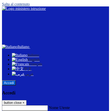
Salta al contenuto
Italiano
Italiano
English
Français
中文
عربى
Accedi
Accedi
button close
×
Nome Utente