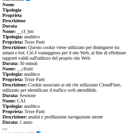
Nome
Tipologia
Proprieta
Descrizione
Durata
Nome:
__cf_bm
Tipologia:
analitico
Proprieta:
Terze Parti
Descrizione:
Questo cookie viene utilizzato per distinguere tra
umani e bot. Ciò è vantaggioso per il sito Web, al fine di effettuare
rapporti validi sull'utilizzo del proprio sito Web.
Durata:
30 minuti
Nome:
__cfruid
Tipologia:
analitico
Proprieta:
Terze Parti
Descrizione:
Cookie associato ai siti che utilizzano CloudFlare,
utilizzato per identificare il traffico web attendibile.
Durata:
Sessione
Nome:
CAI
Tipologia:
analitico
Proprieta:
Terze Parti
Descrizione:
analisi e profilazione navigazione utente
Durata:
1 anno