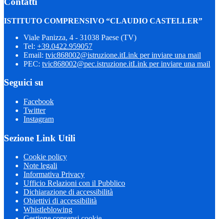
Contatti
ISTITUTO COMPRENSIVO “CLAUDIO CASTELLER”
Viale Panizza, 4 - 31038 Paese (TV)
Tel:
+39.0422.959057
Email:
tvic868002@istruzione.it
Link per inviare una mail
PEC:
tvic868002@pec.istruzione.it
Link per inviare una mail
Seguici su
Facebook
Twitter
Instagram
Sezione Link Utili
Cookie policy
Note legali
Informativa Privacy
Ufficio Relazioni con il Pubblico
Dichiarazione di accessibilità
Obiettivi di accessibilità
Whistleblowing
Gestione consensi cookie