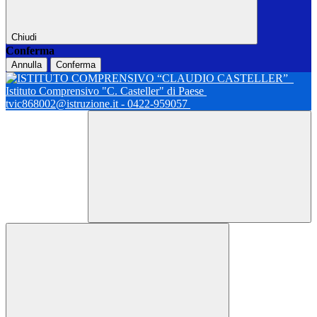
Chiudi
Conferma
Annulla
Conferma
Istituto Comprensivo "C. Casteller" di Paese
tvic868002@istruzione.it - 0422-959057