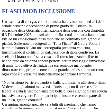
FLASH MOB INCLUSIONE
FLASH MOB INCLUSIONE
Una scarica di energia, colori e musica ha invaso cortili ed atri delle
scuole primarie e secondarie di primo grado dell'Istituto. In
occasione della Giornata internazionale delle persone con disabilità
il 3 Dicembre 2025, i nostri alunni della scuola primaria hanno dato
vita ad un emozionante flash mob che ha coinvolto tutti grandi e
piccini. Sulle note travolgenti di "Tutta l'Italia" di Gabry Ponte, i
bambini hanno ballato una coreografia preparata con cura,
trasformando il cortile in un palcoscenico di gioia condivisa. La
scelta del brano non è stata casuale: il ritmo incalzante e il testo
hanno fatto da colonna sonora perfetta per un messaggio universale
di unità. L'obiettivo dell'iniziativa era semplice ma potente:
dimostrare che, proprio come in una grande orchestra o in un coro,
ogni voce è diversa ma indispensabile per creare l'armonia.
"Non esistono barriere quando si balla tutti insieme allo stesso ritmo.
Vedere tutti gli alunni muoversi all'unisono, con il sorriso sulle
labbra, è stata la testimonianza più bella di cosa significhi fare scuola
inclusiva: accogliere l'altro, partecipare insieme e sentirsi parte di
un'unica, grande comunità.
Un ringraziamento speciale va a tutti gli insegnanti che hanno
coordinato le prove e, soprattutto, ai nostri fantastici alunni che