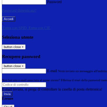
Password
Password dimenticata?
-
Entra con SPID
Entra con CIE
Seleziona utente
button close
×
Recupero password
button close
×
E-mail
Verrà inviato un messaggio all'indirizz
Non hai una e-mail associata al nome utente? Effettua il reset della password tram
E-mail inviata, si prega di controllare la casella di posta elettronica!
Errore