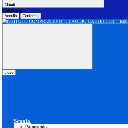
Chiudi
Conferma
Annulla
Conferma
Isti
close
Scuola
Panoramica