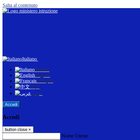
Salta al contenuto
Italiano
Italiano
English
Français
中文
عربى
Accedi
Accedi
button close
×
Nome Utente