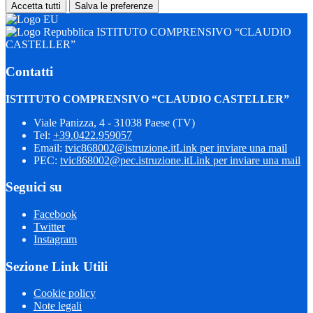
Accetta tutti
Salva le preferenze
ISTITUTO COMPRENSIVO “CLAUDIO
CASTELLER”
Contatti
ISTITUTO COMPRENSIVO “CLAUDIO CASTELLER”
Viale Panizza, 4 - 31038 Paese (TV)
Tel:
+39.0422.959057
Email:
tvic868002@istruzione.it
Link per inviare una mail
PEC:
tvic868002@pec.istruzione.it
Link per inviare una mail
Seguici su
Facebook
Twitter
Instagram
Sezione Link Utili
Cookie policy
Note legali