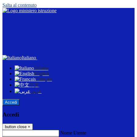
Salta al contenuto
Italiano
Italiano
English
Français
中文
عربى
Accedi
Accedi
button close
×
Nome Utente