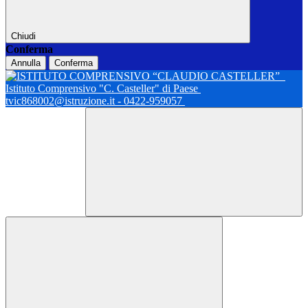
Chiudi
Conferma
Annulla
Conferma
Istituto Comprensivo "C. Casteller" di Paese
tvic868002@istruzione.it - 0422-959057