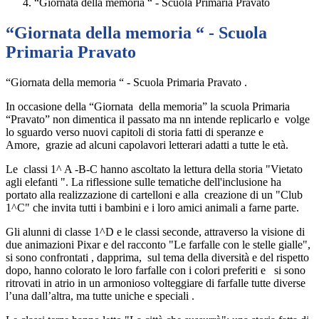
“Giornata della memoria “ - Scuola Primaria Pravato
“Giornata della memoria “ - Scuola
Primaria Pravato
“Giornata della memoria “ - Scuola Primaria Pravato .
In occasione della “Giornata della memoria” la
scuola Primaria
“Pravato” non dimentica il passato ma nn intende replicarlo e
volge
lo sguardo verso nuovi capitoli di storia fatti di speranze e
Amore,
grazie ad alcuni capolavori letterari adatti a tutte le età.
Le classi 1^ A -B-C hanno ascoltato la lettura della storia "Vietato
agli elefanti ". La riflessione sulle tematiche dell'inclusione ha
portato alla realizzazione di cartelloni e alla creazione di un "Club
1^C" che invita tutti i bambini e i loro amici animali a farne parte.
Gli alunni di classe 1^D e le classi seconde, attraverso la visione di
due animazioni Pixar e del racconto "Le farfalle con le stelle gialle",
si sono confrontati , dapprima, sul tema della diversità e del rispetto
dopo, hanno colorato le loro farfalle con i colori preferiti e si sono
ritrovati in atrio in un armonioso volteggiare di farfalle tutte diverse
l’una dall’altra, ma tutte uniche e speciali .