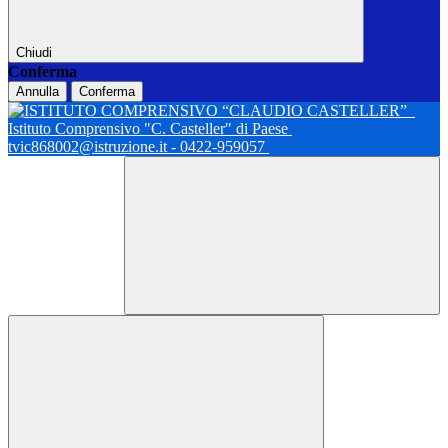
Chiudi
Conferma
Annulla
Conferma
Istituto Comprensivo "C. Casteller" di Paese
tvic868002@istruzione.it - 0422-959057