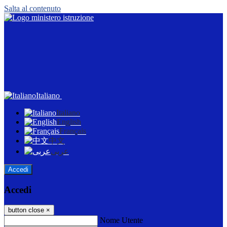
Salta al contenuto
Italiano
Italiano
English
Français
中文
عربى
Accedi
Accedi
button close
×
Nome Utente