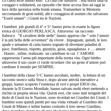
Le classi terze hanno letto "La città che sussurrò": una storia fatta di
coraggio e solidarietà, un episodio che tiene accesa fino ad oggi la
luce della speranza nella bontà umana. Tramandare la Memoria
raccontando di gesti nobili, alti e coraggiosi di uomini che salvarono
"Esseri umani": i Giusti tra le Nazioni.
I bambini più grandi di 4^ e 5^ hanno preso in esame la figura
eroica di
GIORGIO PERLASCA. Attraverso
un racconto
fiabesco
"Il cavaliere delle stelle" hanno appreso che “ solo l’amore
è la più bella delle avventure” da vivere . Impugnate, quindi, le loro
spade e armature di carta hanno sognato di diventare paladini di
pace, fratellanza, rispetto, giustizia, gioia, uguaglianza
e … amore
.
Hanno , infine, realizzato
un cartellone in cui
l’ AMORE
rappresenta l’arma più importante della nostra vita. Ogni bimbo
attraverso il suo cuore ci vuole ricordare che un gesto d’amore può
cambiare il mondo per SEMPRE.
i bambini della classe 5^C hanno ascoltato, inoltre, la lettura di un
racconto storico sulla Shoa e, dopo alcune attività interattive a
gruppi, hanno scoperto l’esistenza di veri e propri EROI che,
durante la II Guerra Mondiale, hanno salvato molti ebrei mettendo a
rischio la propria stessa vita. Questi eroi, che sono stati insigniti del
titolo di Giusti tra le Nazioni, sono ricordati nei Giardini dei Giusti. I
bambini sono quindi partiti per una visita virtuale al Giardino dei
Giusti di Milano e infine hanno costruito il loro stesso Giardino,
dove ricordare alcuni tra gli eroi che hanno incontrato durante la