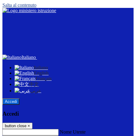
Salta al contenuto
Italiano
Italiano
English
Français
中文
عربى
Accedi
Accedi
button close
×
Nome Utente