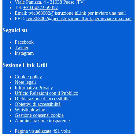
Viale Panizza, 4 - 31038 Paese (TV)
Tel:
+39.0422.959057
Email:
tvic868002@istruzione.it
Link per inviare una mail
PEC:
tvic868002@pec.istruzione.it
Link per inviare una mail
Seguici su
Facebook
Twitter
Instagram
Sezione Link Utili
Cookie policy
Note legali
Informativa Privacy
Ufficio Relazioni con il Pubblico
Dichiarazione di accessibilità
Obiettivi di accessibilità
Whistleblowing
Gestione consensi cookie
Amministrazione trasparente
Pagina visualizzata
491
volte