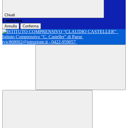
Chiudi
Conferma
Annulla
Conferma
Istituto Comprensivo "C. Casteller" di Paese
tvic868002@istruzione.it - 0422-959057